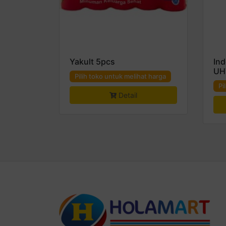
Yakult 5pcs
Ind
UH
Pilih toko untuk melihat harga
Pi
Detail