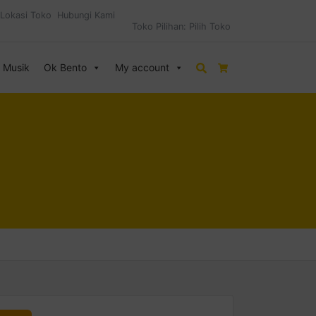
Lokasi Toko
Hubungi Kami
Toko Pilihan:
Pilih Toko
& Musik
Ok Bento
My account
Search
Cart