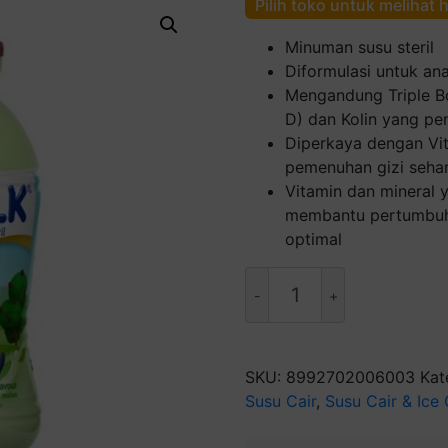
Pilih toko untuk melihat 
Minuman susu steril
Diformulasi untuk an
Mengandung Triple Bo
D) dan Kolin yang pe
Diperkaya dengan Vi
pemenuhan gizi sehar
Vitamin dan mineral 
membantu pertumbuha
optimal
Kuantitas
Indomilk
Melon
Susu
Steril
SKU:
8992702006003
Kat
[190
Susu Cair
,
Susu Cair & Ice
mL]