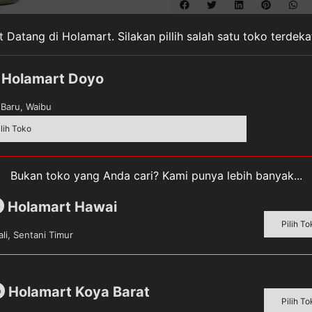
 Datang di Holamart. Silakan pillih salah satu toko terdek
Holamart Doyo
Baru, Waibu
upakan minuman susu steril yang diformulasi untuk anak d
ilih Toko
osfor dan Vitamin D) dan Kolin yang penting bagi kesehat
n gizi sehari-hari. Vitamin dan mineral yang terkandung
imal.
Bukan toko yang Anda cari? Kami punya lebih banyak...
Holamart Hawai
m
Pilih To
li, Sentani Timur
buk skim, coklat bubuk, lemak susu sapi, penstabil perisa i
Holamart Koya Barat
m
I 16255, kuning FCF CI15985, biru berlian CI 42090), vita
Pilih To