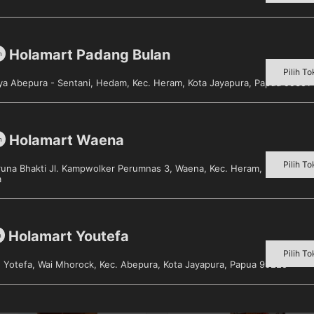
Holamart Padang Bulan
emak 40kkal. % AKG : Lemak total 4.5g, lemak jenuh 3g, lema
m
 serat pangan 2g, gula 17g, natrium 75mg, kalium 290mg. Vi
Pilih To
aya Abepura - Sentani, Hedam, Kec. Heram, Kota Jayapura, Papua 99351
5%, vitamin B6 30%, vitamin D 55%, asam folat 15%, kalium
Holamart Waena
m
Pilih To
aruna Bhakti Jl. Kampwolker Perumnas 3, Waena, Kec. Heram, Kota Jayap
a
Holamart Youtefa
m
Pilih To
s. Yotefa, Wai Mhorock, Kec. Abepura, Kota Jayapura, Papua 99225