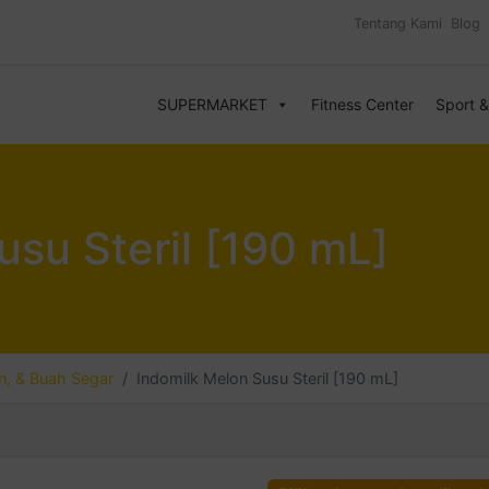
Tentang Kami
Blog
SUPERMARKET
Fitness Center
Sport 
usu Steril [190 mL]
, & Buah Segar
Indomilk Melon Susu Steril [190 mL]