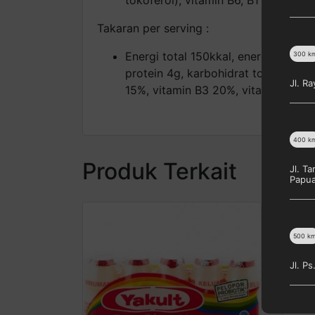
Takaran per serving :
Energi total 150kkal, energi dari l
300
k
protein 4g, karbohidrat total 23g,
Jl. R
15%, vitamin B3 20%, vitamin B5 1
400
k
Produk Terkait
Jl. T
Papu
500
k
Jl. P