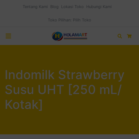
Tentang Kami
Blog
Lokasi Toko
Hubungi Kami
Toko Pilihan:
Pilih Toko
Search
Car
Indomilk Strawberry
Susu UHT [250 mL/
Kotak]