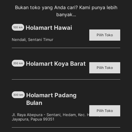
Bukan toko yang Anda cari? Kami punya lebih
banyak...
Deskripsi
Holamart Hawai
100
km
Ulasan (0)
Pilih Toko
Nendali, Sentani Timur
Indomilk Strawberry Susu UHT [250 mL/ Kotak]
merupakan minuman bergizi yang baik untuk
pertumbuhan dan kesehatan tulang, susu ini akan
Holamart Koya Barat
200
km
Pilih Toko
bekerja lebih baik bila dikonsumsi. Susu ini hadir
dengan kaya manfaat dan rasa yang lezat.
Holamart Padang
300
km
Bulan
Produk Terkait
Pilih Toko
Jl. Raya Abepura - Sentani, Hedam, Kec. Heram, Kota
Jayapura, Papua 99351