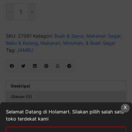
Kuantitas
Jambu
Bangkok
SKU:
27091
Kategori:
Buah & Sayur
,
Makanan Segar,
Beku & Kaleng
,
Makanan, Minuman, & Buah Segar
Tag:
JAMBU
Deskripsi
Ulasan (0)
X
Selamat Datang di Holamart. Silakan pillih salah satu
Jambu biji adalah sumber antioksi dan vitamin C,
toko terdekat kami
menyediakan lebih dari tiga kali dari kebutuhan
asupan harian. Kulit Luar jambu biji mengandung