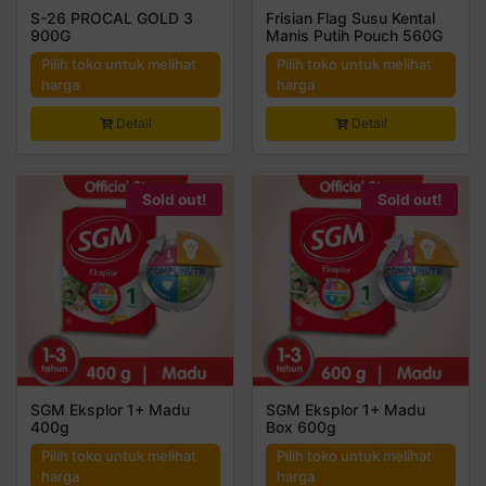
S-26 PROCAL GOLD 3
Frisian Flag Susu Kental
900G
Manis Putih Pouch 560G
Pilih toko untuk melihat
Pilih toko untuk melihat
harga
harga
Detail
Detail
Sold out!
Sold out!
SGM Eksplor 1+ Madu
SGM Eksplor 1+ Madu
400g
Box 600g
Pilih toko untuk melihat
Pilih toko untuk melihat
harga
harga