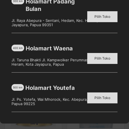
Holamart Padang
300
km
sumber Vitamin-A dan flavonoid seperti beta-
Bulan
karoten, likopen, lutein dan cryptoxanthin. Senyawa
Pilih Toko
yang diketahui memiliki sifat antioksidan dan sangat
Jl. Raya Abepura - Sentani, Hedam, Kec. Heram, Kota
penting untuk kesehatan.
Jayapura, Papua 99351
Holamart Waena
400
km
Produk Terkait
Pilih Toko
Jl. Taruna Bhakti Jl. Kampwolker Perumnas 3, Waena, Kec.
Heram, Kota Jayapura, Papua
Holamart Youtefa
500
km
Pilih Toko
Jl. Ps. Yotefa, Wai Mhorock, Kec. Abepura, Kota Jayapura,
Papua 99225