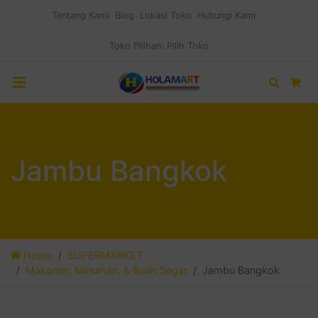
Tentang Kami
Blog
Lokasi Toko
Hubungi Kami
Toko Pilihan:
Pilih Toko
Search
Car
Jambu Bangkok
Home
SUPERMARKET
Makanan, Minuman, & Buah Segar
Jambu Bangkok