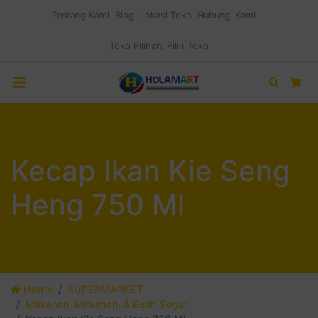
Tentang Kami
Blog
Lokasi Toko
Hubungi Kami
Toko Pilihan:
Pilih Toko
Search
Car
Kecap Ikan Kie Seng
Heng 750 Ml
Home
SUPERMARKET
Makanan, Minuman, & Buah Segar