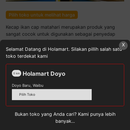
Pilih toko untuk melihat harga
Kecap ikan cap matahari merupakan produk yang
sangat cocok untuk digunakan sebagai penyedap
masakan dan juga bumbu dasar masakan.
X
Selamat Datang di Holamart. Silakan pillih salah satu
Kuantitas
toko terdekat kami
Kecap
Ikan
Kie
Holamart Doyo
0
km
Seng
SKU:
882538627320
Kategori:
Bahan Masakan & Kue
,
Doyo Baru, Waibu
Heng
Bumbu Masakan
,
Makanan, Minuman, & Buah Segar
750
Tag:
KIESENG
Pilih Toko
Ml
Bukan toko yang Anda cari? Kami punya lebih
banyak...