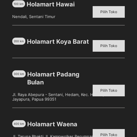
Deskripsi
Holamart Hawai
100
km
Ulasan (0)
Pilih Toko
Nendali, Sentani Timur
Kecap Ikan Kie Seng Heng 750 Ml berkualiras.
Sertifikat halal MUI & terdaftar BPOM RI.
Holamart Koya Barat
200
km
Pilih Toko
Produk Terkait
Holamart Padang
300
km
Bulan
Pilih Toko
Jl. Raya Abepura - Sentani, Hedam, Kec. Heram, Kota
Jayapura, Papua 99351
Holamart Waena
400
km
Pilih Toko
Jl. Taruna Bhakti Jl. Kampwolker Perumnas 3, Waena, Kec.