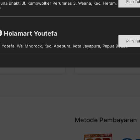
Pilih To
aruna Bhakti Jl. Kampwolker Perumnas 3, Waena, Kec. Heram, Kota Jayap
a
Holamart Youtefa
m
CO Binder Clip 200
Sampul Buku Gadwell
Pilih To
s. Yotefa, Wai Mhorock, Kec. Abepura, Kota Jayapura, Papua 99225
lih toko untuk melihat harga
Pilih toko untuk melihat harg
Detail
Detail
Metode Pembayaran