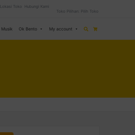
Lokasi Toko
Hubungi Kami
Toko Pilihan:
Pilih Toko
& Musik
Ok Bento
My account
Search
Cart