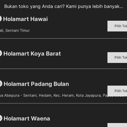
Bukan toko yang Anda cari? Kami punya lebih banyak...
Holamart Hawai
m
Pilih To
li, Sentani Timur
Holamart Koya Barat
m
Pilih To
Holamart Padang Bulan
m
Pilih To
aya Abepura - Sentani, Hedam, Kec. Heram, Kota Jayapura, Papua 99351
Holamart Waena
m