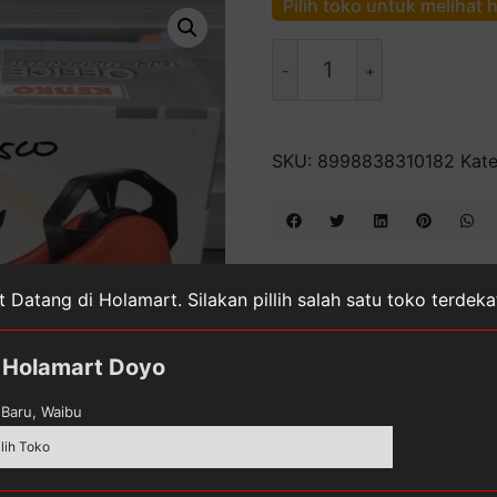
Pilih toko untuk melihat 
Kuantitas
Kenko
Tape
Dispenser
TD-
SKU:
8998838310182
Kate
321
 Datang di Holamart. Silakan pillih salah satu toko terdek
Holamart Doyo
Baru, Waibu
ilih Toko