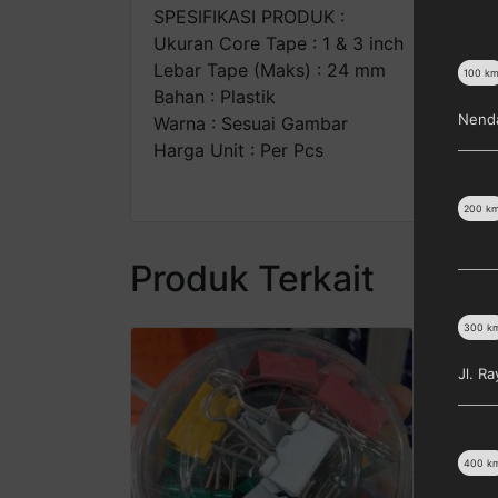
SPESIFIKASI PRODUK :
Ukuran Core Tape : 1 & 3 inch
Lebar Tape (Maks) : 24 mm
100
k
Bahan : Plastik
Nenda
Warna : Sesuai Gambar
Harga Unit : Per Pcs
200
k
Produk Terkait
300
k
Jl. R
400
k