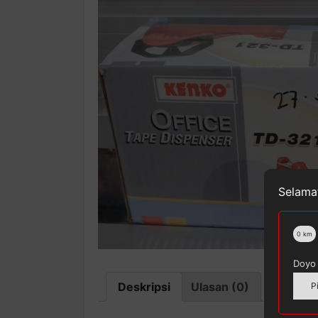
Selamat
0
km
Doyo 
Deskripsi
Ulasan (0)
P