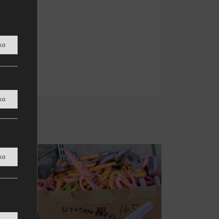
ko
ko
ko