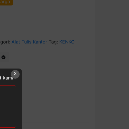
harga
gori:
Alat Tulis Kantor
Tag:
KENKO
X
at kami