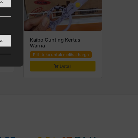
ko
ura,
Kaibo Gunting Kertas
ko
Warna
a
Pilih toko untuk melihat harga
Detail