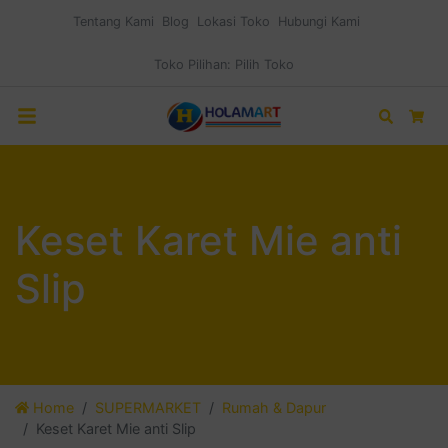
Tentang Kami
Blog
Lokasi Toko
Hubungi Kami
Toko Pilihan:
Pilih Toko
Search
Car
Keset Karet Mie anti
Slip
Home
SUPERMARKET
Rumah & Dapur
Keset Karet Mie anti Slip