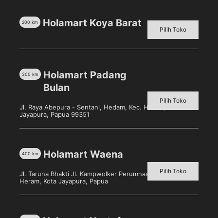
Holamart Koya Barat
200
km
Produk Terkait
Pilih Toko
Holamart Padang
300
km
Bulan
Pilih Toko
Jl. Raya Abepura - Sentani, Hedam, Kec. Heram, Kota
Jayapura, Papua 99351
Holamart Waena
400
km
Paseo Baby Pure Soft
PASEO Hello Kitty 200’s
Pack 130’s
Pilih Toko
Jl. Taruna Bhakti Jl. Kampwolker Perumnas 3, Waena, Kec.
Pilih toko untuk melihat
Heram, Kota Jayapura, Papua
Pilih toko untuk melihat
harga
harga
Detail
Detail