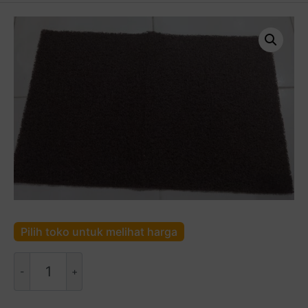
Pilih toko untuk melihat harga
Kuantitas
Keset
Karet