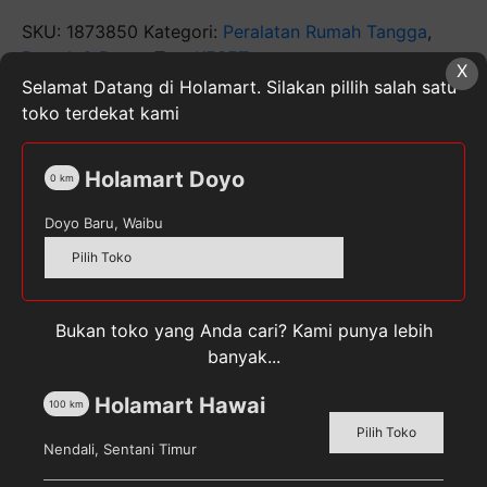
Mie
anti
SKU:
1873850
Kategori:
Peralatan Rumah Tangga
,
Slip
Rumah & Dapur
Tag:
KESET
X
Selamat Datang di Holamart. Silakan pillih salah satu
toko terdekat kami
Holamart Doyo
0
km
Deskripsi
Doyo Baru, Waibu
Ulasan (0)
Pilih Toko
Keset Kaki Karet Mie Bihun Anti Slip / licin Utk Kamar
Mandi Masjid, Kantor, Dapur, Mobil
Bukan toko yang Anda cari? Kami punya lebih
banyak...
– Bahan : Karet Tebal Anti Slip
– Ukuran +/- : Panjang 60 cm. Lebar 40 cm,
Holamart Hawai
100
km
Ketebalan 1,5 – 2 cm
Pilih Toko
– Warna : Merah, Hijau, Abu, Hitam, Coklat, Biru
Nendali, Sentani Timur