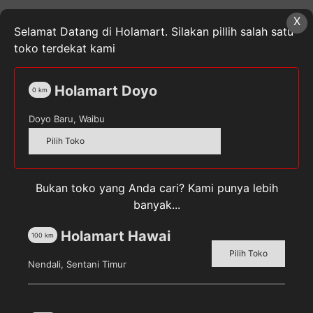
X
Deskripsi
Selamat Datang di Holamart. Silakan pillih salah satu
toko terdekat kami
Ulasan (0)
-Ukuran 7,6 m x 30 cm
Holamart Doyo
0
km
-Kualitas food grade
Doyo Baru, Waibu
-Mudah menempel
-Makanan tetap bersih
Pilih Toko
-Aman untuk makanan
Jaga makanan agar tetap segar dan bersih dengan
Bukan toko yang Anda cari? Kami punya lebih
produk yang berkualitas food grade ini. Terbuat dari
banyak...
bahan yang mudah menempel pada semua jenis
wadah
Holamart Hawai
100
km
Pilih Toko
Nendali, Sentani Timur
Produk Terkait