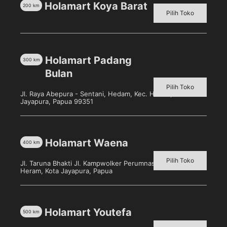
Holamart Koya Barat
200
km
Pilih Toko
Holamart Padang
300
km
Bulan
Pilih Toko
Jl. Raya Abepura - Sentani, Hedam, Kec. Heram, Kota
Jayapura, Papua 99351
Nice Facial Tissue 200’s
JOLLY TISSUE 560’s
Holamart Waena
400
km
Pilih toko untuk melihat
Pilih toko untuk melihat
harga
harga
Pilih Toko
Jl. Taruna Bhakti Jl. Kampwolker Perumnas 3, Waena, Kec.
Heram, Kota Jayapura, Papua
Detail
Detail
Holamart Youtefa
500
km