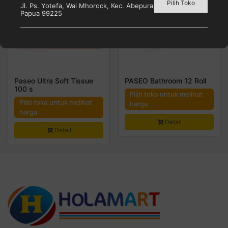
Pilih Toko
Jl. Ps. Yotefa, Wai Mhorock, Kec. Abepura, Kota Jayapura,
Papua 99225
Paseo Ultra Soft Tissue
PASEO Bathroom 12 Roll
100 s
Pilih toko untuk melihat
Pilih toko untuk melihat
harga
harga
Detail
Detail