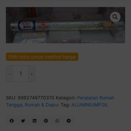
Pilih toko untuk melihat harga
Kuantitas
Klinpak
Aluminium
Foil
SKU:
8992749770370
Kategori:
Peralatan Rumah
Tangga
,
Rumah & Dapur
Tag:
ALUMINIUMFOIL