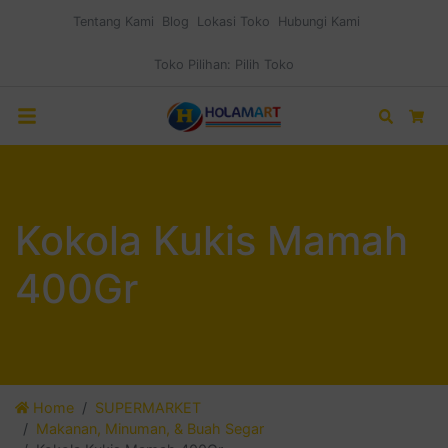
Tentang Kami
Blog
Lokasi Toko
Hubungi Kami
Toko Pilihan:
Pilih Toko
Search
Car
Kokola Kukis Mamah
400Gr
Home
SUPERMARKET
Makanan, Minuman, & Buah Segar