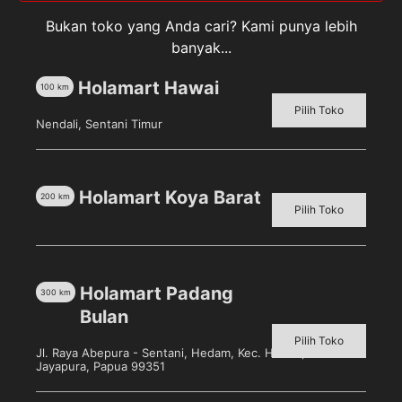
Bukan toko yang Anda cari? Kami punya lebih
banyak...
Holamart Hawai
Deskripsi
100
km
Pilih Toko
Ulasan (0)
Nendali, Sentani Timur
Kokola Kukis Mamah 400Gr yang di kemas jadi satu
dengan rasa yang enak khas Biskuit Kokola. Dibuat
Holamart Koya Barat
200
km
Pilih Toko
dengan bahan pilihan berkualitas yang aman
dikonsumsi. Ideal dinikmati bersama keluarga pada
saat santai.
Holamart Padang
300
km
Bulan
Pilih Toko
Produk Terkait
Jl. Raya Abepura - Sentani, Hedam, Kec. Heram, Kota
Jayapura, Papua 99351