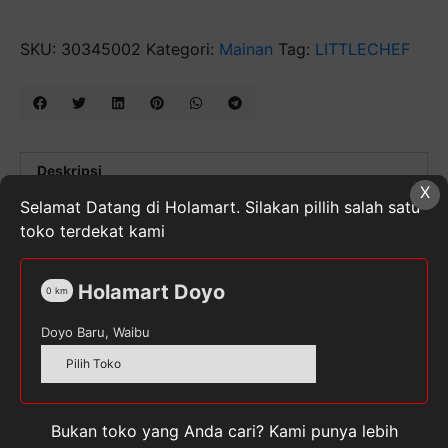
SKU:
30345002
Kategori:
Mainan
Tag:
LITTLECHEF
Deskripsi
X
Selamat Datang di Holamart. Silakan pillih salah satu
Ulasan (0)
toko terdekat kami
Deskripsi:
Holamart Doyo
0
km
Barang: Little Chef
Doyo Baru, Waibu
Mainan bahan: Plastik
Pilih Toko
Fitur khusus: geser, Penyimpanan
Orang yang berlaku: anak laki-laki, perempuan
Bukan toko yang Anda cari? Kami punya lebih