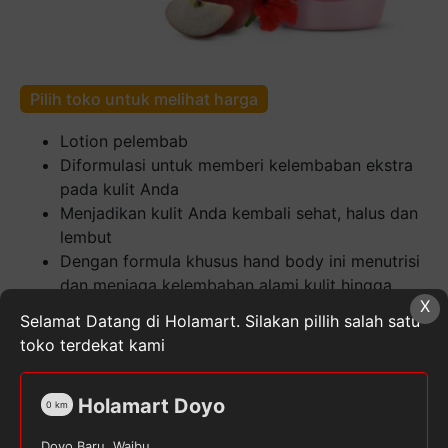
Pilih toko untuk melihat harga
Lotion pelembab
Diformulasi untuk memberi kelembaban ekstra
pada kulit Anda
Menjadikan kulit Anda kembali sehat, halus dan
lembut
Dengan formula khusus hand body ini menutrisi
dan menjaga kelembaban alami kulit hingga
X
lapisan terdalam selama 24 jam
Selamat Datang di Holamart. Silakan pillih salah satu
toko terdekat kami
Kuantitas
Marina
Natural
Holamart Doyo
0
km
Protect&Cares
Hand&Body
SKU:
8999908060907
Kategori:
Body Lation
,
Doyo Baru, Waibu