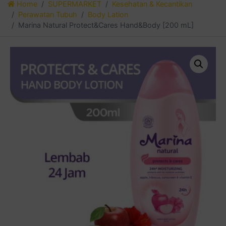
Home
SUPERMARKET
Kesehatan & Kecantikan
Perawatan Tubuh
Body Lation
Marina Natural Protect&Cares Hand&Body [200 mL]