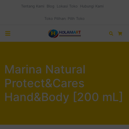
Tentang Kami
Blog
Lokasi Toko
Hubungi Kami
Toko Pilihan:
Pilih Toko
Search
Car
Marina Natural
Protect&Cares
Hand&Body [200 mL]