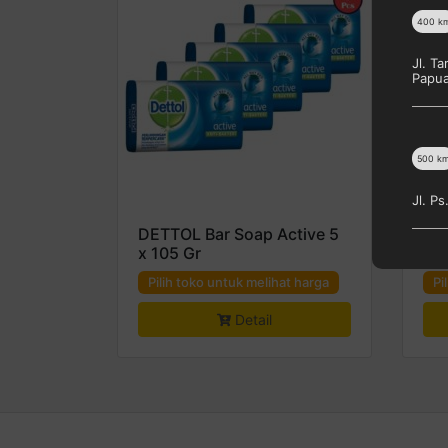
400
k
Jl. T
Papu
500
k
Jl. P
DETTOL Bar Soap Active 5
DE
x 105 Gr
Ene
Pilih toko untuk melihat harga
Pi
Detail