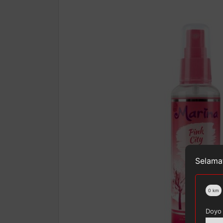
Selamat
0
km
Doyo 