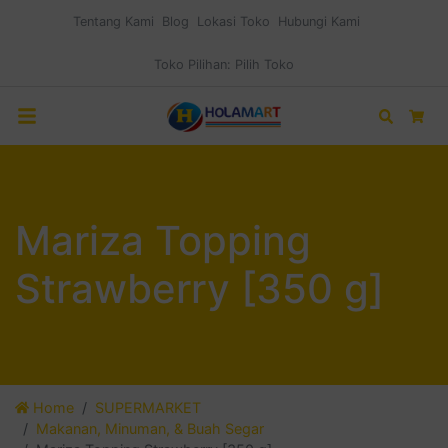
Tentang Kami
Blog
Lokasi Toko
Hubungi Kami
Toko Pilihan:
Pilih Toko
Search
Car
Mariza Topping
Strawberry [350 g]
Home
SUPERMARKET
Makanan, Minuman, & Buah Segar