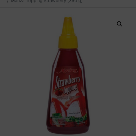
Mariza Topping Strawberry [350 g]