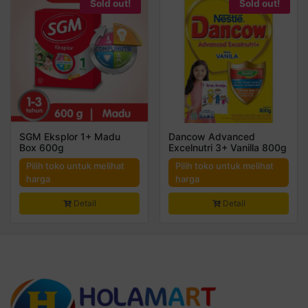
Sold out!
Sold out!
SGM Eksplor 1+ Madu
Dancow Advanced
Box 600g
Excelnutri 3+ Vanilla 800g
Pilih toko untuk melihat
Pilih toko untuk melihat
harga
harga
Detail
Detail