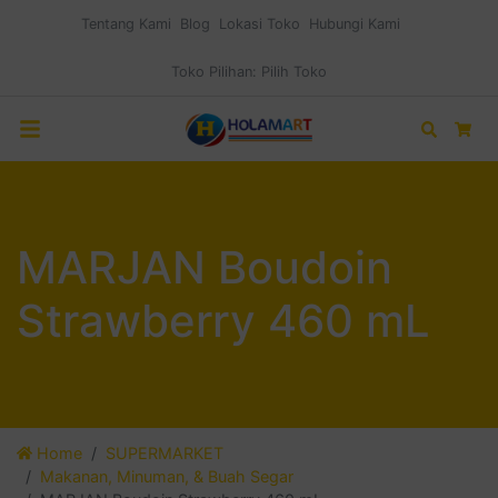
Tentang Kami
Blog
Lokasi Toko
Hubungi Kami
Toko Pilihan:
Pilih Toko
Search
Car
MARJAN Boudoin
Strawberry 460 mL
Home
SUPERMARKET
Makanan, Minuman, & Buah Segar