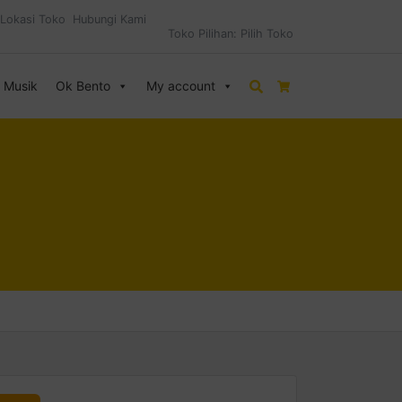
Lokasi Toko
Hubungi Kami
Toko Pilihan:
Pilih Toko
& Musik
Ok Bento
My account
Search
Cart