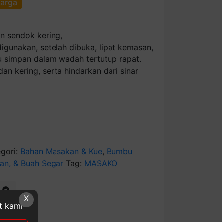
harga
n sendok kering,
 digunakan, setelah dibuka, lipat kemasan,
au simpan dalam wadah tertutup rapat.
dan kering, serta hindarkan dari sinar
egori:
Bahan Masakan & Kue
,
Bumbu
an, & Buah Segar
Tag:
MASAKO
X
at kami