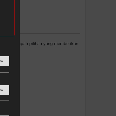
bu, dan rempah pilihan yang memberikan
ko
ko