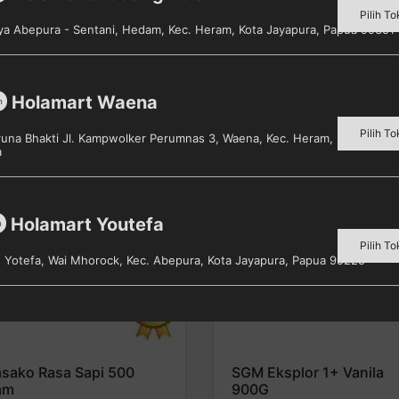
Pilih To
aya Abepura - Sentani, Hedam, Kec. Heram, Kota Jayapura, Papua 99351
Holamart Waena
m
Pilih To
aruna Bhakti Jl. Kampwolker Perumnas 3, Waena, Kec. Heram, Kota Jayap
Sold 
a
Holamart Youtefa
m
Pilih To
s. Yotefa, Wai Mhorock, Kec. Abepura, Kota Jayapura, Papua 99225
sako Rasa Sapi 500
SGM Eksplor 1+ Vanila
am
900G