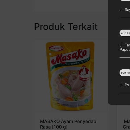
Jl. R
Produk Terkait
400
k
Jl. T
Papu
500
k
Jl. P
MASAKO Ayam Penyedap
Ma
Rasa [100 g]
Gr