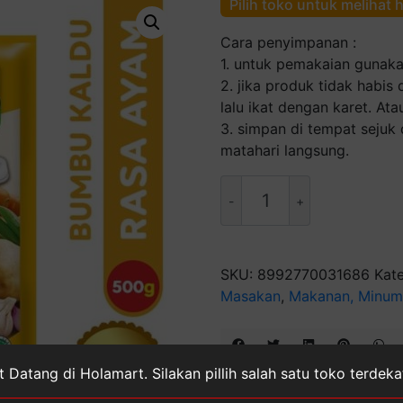
Pilih toko untuk melihat 
Cara penyimpanan :
1. untuk pemakaian gunaka
2. jika produk tidak habis
lalu ikat dengan karet. At
3. simpan di tempat sejuk 
matahari langsung.
Kuantitas
MASAKO
AYAM
500Gr
SKU:
8992770031686
Kat
Masakan
,
Makanan, Minum
 Datang di Holamart. Silakan pillih salah satu toko terdek