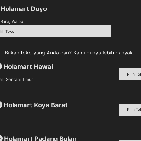
Holamart Doyo
Baru, Waibu
ilih Toko
Bukan toko yang Anda cari? Kami punya lebih banyak...
n perpaduan tepat antara daging segar berkualitas, bum
 sama seperti kaldu buatan sendiri.
Holamart Hawai
m
Pilih To
li, Sentani Timur
n, gorengan, dan sebagai marinade
 bahan
o dengan 50 ml air untuk 500 g bahan.
Holamart Koya Barat
m
Pilih To
n garam dengan Masako
 g tepung.
 + 10 g Masako
Holamart Padang Bulan
m