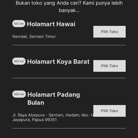
Bukan toko yang Anda cari? Kami punya lebih
banyak...
Holamart Hawai
100
km
Deskripsi
Pilih Toko
Nendali, Sentani Timur
Ulasan (0)
Mild & Gentle Powder – menyerap keringat berlebih
Holamart Koya Barat
200
km
dan menjaga kulit bayi terasa lebih lembut dan harum
Pilih Toko
dengan wangi khas bayi
Holamart Padang
300
km
Bulan
Produk Terkait
Pilih Toko
Jl. Raya Abepura - Sentani, Hedam, Kec. Heram, Kota
Jayapura, Papua 99351