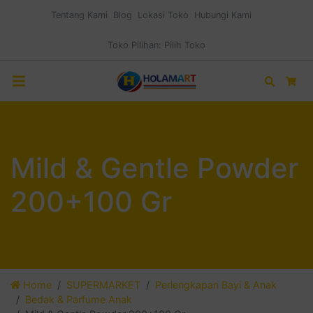
Tentang Kami
Blog
Lokasi Toko
Hubungi Kami
Toko Pilihan:
Pilih Toko
Search
Car
Mild & Gentle Powder
200+100 Gr
Home
SUPERMARKET
Perlengkapan Bayi & Anak
Bedak & Parfume Anak