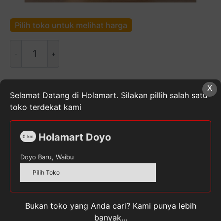
Pilih toko untuk melihat harga
Kuantitas
Mili
Buah
Leci
X
Kaleng
SKU:
8888140202124
Kategori:
Makanan Kaleng
,
Selamat Datang di Holamart. Silakan pillih salah satu
-
Makanan Segar, Beku & Kaleng
,
Makanan, Minuman, &
toko terdekat kami
565gr
Buah Segar
Tag:
MILI
Holamart Doyo
0
km
Doyo Baru, Waibu
Pilih Toko
Deskripsi
Ulasan (0)
Bukan toko yang Anda cari? Kami punya lebih
banyak...