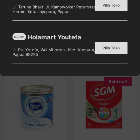
Pilih Toko
Jl. Taruna Bhakti Jl. Kampwolker Perumnas 3, Waena, Kec.
Heram, Kota Jayapura, Papua
S26 GOLD TAHAP 1 400G
LACTOGEN Happynutri 1
Box 750g
Holamart Youtefa
500
km
Pilih toko untuk melihat
Pilih toko untuk melihat
harga
Pilih Toko
harga
Jl. Ps. Yotefa, Wai Mhorock, Kec. Abepura, Kota Jayapura,
Papua 99225
Detail
Detail
Sold out!