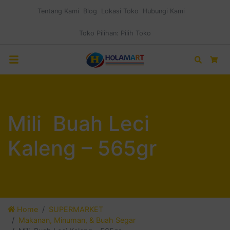
Tentang Kami
Blog
Lokasi Toko
Hubungi Kami
Toko Pilihan:
Pilih Toko
Search
Car
Mili Buah Leci
Kaleng – 565gr
Home
SUPERMARKET
Makanan, Minuman, & Buah Segar