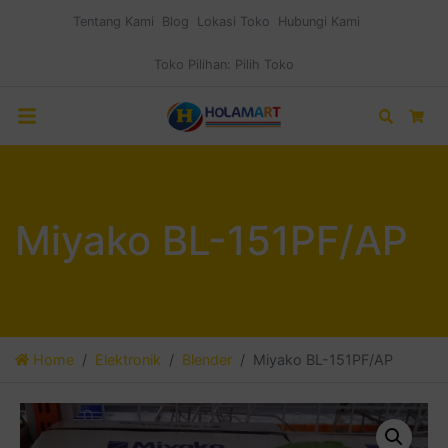
Tentang Kami
Blog
Lokasi Toko
Hubungi Kami
Toko Pilihan:
Pilih Toko
Search
Car
Miyako BL-151PF/AP
Home
Elektronik
Blender
Miyako BL-151PF/AP