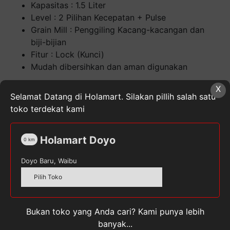
Kapasitas : 1.5 Liter
Level : 2 Pilihan Kecepatan + Pulse
Grain Mill : Penggiling Kacang-kacangan dan
biji-bijian
Fitur : Lock (Kunci)
Mudah dibersihkan dan aman digunakan
Kuantitas
X
Selamat Datang di Holamart. Silakan pillih salah satu
Miyako
toko terdekat kami
BL-
151PF/AP
SKU:
8993505113400
Kategori:
Blender
,
Elektronik
Holamart Doyo
0
km
Tag:
MIYAKO
Doyo Baru, Waibu
Pilih Toko
Bukan toko yang Anda cari? Kami punya lebih
Deskripsi
banyak...