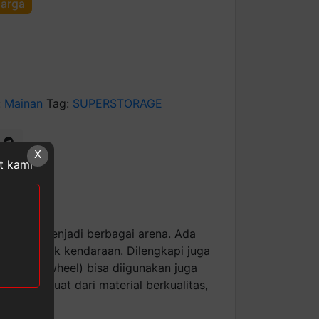
harga
:
Mainan
Tag:
SUPERSTORAGE
X
at kami
t dibuka menjadi berbagai arena. Ada
eluar masuk kendaraan. Dilengkapi juga
uran hot wheel) bisa diigunakan juga
ar). Dibuat dari material berkualitas,