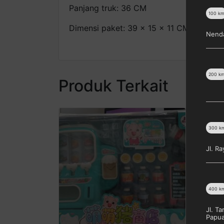
Panjang truk: 36 CM
100
k
Dimensi paket: 39 x 15 x 11 CM
Nenda
200
k
Produk Terkait
300
k
Jl. R
400
k
Jl. T
Papu