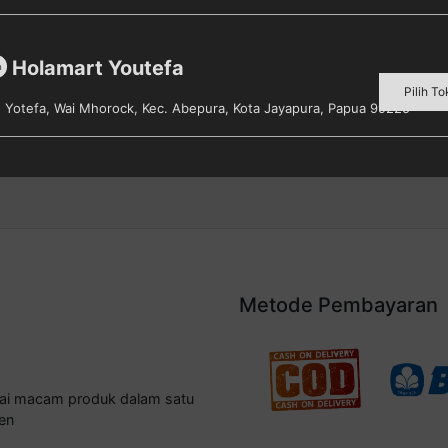
er Racing Cars
Scramble Game (MINI)
Holamart Youtefa
m
lih toko untuk melihat harga
Pilih toko untuk melihat harg
Pilih To
s. Yotefa, Wai Mhorock, Kec. Abepura, Kota Jayapura, Papua 99225
Detail
Detail
Metode Pembayaran
gai macam produk dalam satu
en