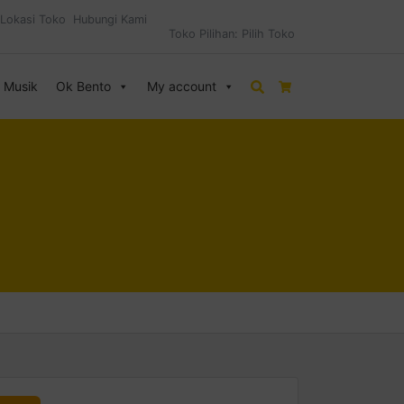
Lokasi Toko
Hubungi Kami
Toko Pilihan:
Pilih Toko
& Musik
Ok Bento
My account
Search
Cart