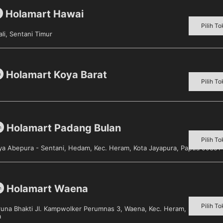
Holamart Hawai
m
Pilih To
li, Sentani Timur
Holamart Koya Barat
m
Pilih To
Holamart Padang Bulan
m
Pilih To
aya Abepura - Sentani, Hedam, Kec. Heram, Kota Jayapura, Papua 99351
Holamart Waena
m
Pilih To
aruna Bhakti Jl. Kampwolker Perumnas 3, Waena, Kec. Heram, Kota Jayap
a