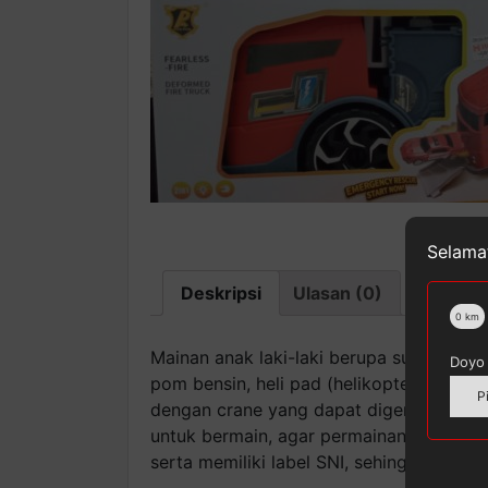
Selamat
Deskripsi
Ulasan (0)
0
km
Mainan anak laki-laki berupa super stor
Doyo 
pom bensin, heli pad (helikopter tidak 
P
dengan crane yang dapat digerakkan. Jik
untuk bermain, agar permainan bertambah 
serta memiliki label SNI, sehingga aman 