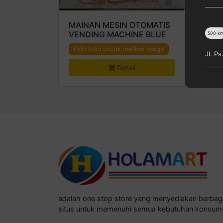
MAINAN MESIN OTOMATIS
Sup
VENDING MACHINE BLUE
500
k
Pi
Pilih toko untuk melihat harga
Jl. P
Detail
adalah one stop store yang menyediakan berba
situs untuk memenuhi semua kebutuhan konsum