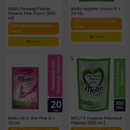
Molto Pewangi Flower
Molto Hygiene shacet 6 x
Shower Pink Pouch [900
20 mL
ml]
Pilih toko untuk melihat
Pilih toko untuk melihat
harga
harga
Detail
Detail
Molto All in One Pink 6 x
MOLTO Hygiene Pelembut
20 mL
Pakaian [800 mL]