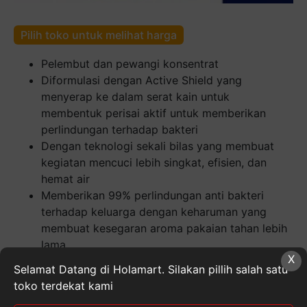
Pilih toko untuk melihat harga
Pelembut dan pewangi konsentrat
Diformulasi dengan Active Shield yang
menyerap ke dalam serat kain untuk
membentuk perisai aktif untuk memberikan
perlindungan terhadap bakteri
Dengan teknologi sekali bilas yang membuat
kegiatan mencuci lebih singkat, efisien, dan
hemat air
Memberikan 99% perlindungan anti bakteri
terhadap keluarga dengan keharuman yang
membuat kesegaran aroma pakaian tahan lebih
lama
X
Volume : 1600 mL
Selamat Datang di Holamart. Silakan pillih salah satu
toko terdekat kami
Kuantitas
MOLTO