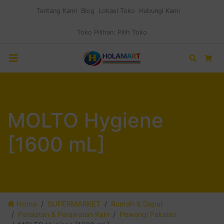
Tentang Kami
Blog
Lokasi Toko
Hubungi Kami
Toko Pilihan:
Pilih Toko
Search
Car
MOLTO Hygiene
[1600 mL]
Home
SUPERMARKET
Rumah & Dapur
Peralatan & Perawatan Kain
Pewangi Pakaian