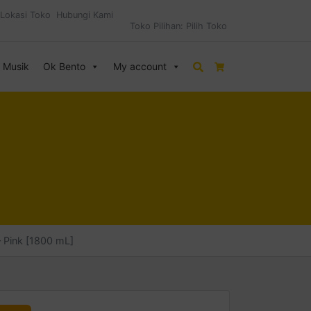
Lokasi Toko
Hubungi Kami
Toko Pilihan:
Pilih Toko
& Musik
Ok Bento
My account
Search
Cart
 Pink [1800 mL]