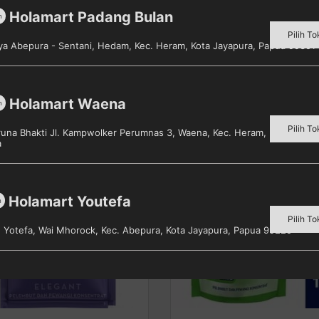
gitu, Anda bisa memilih Molto Pewangi Pakaian untuk And
Holamart Padang Bulan
m
Pilih To
aya Abepura - Sentani, Hedam, Kec. Heram, Kota Jayapura, Papua 99351
Holamart Waena
m
Pilih To
aruna Bhakti Jl. Kampwolker Perumnas 3, Waena, Kec. Heram, Kota Jayap
a
Holamart Youtefa
m
Pilih To
s. Yotefa, Wai Mhorock, Kec. Abepura, Kota Jayapura, Papua 99225