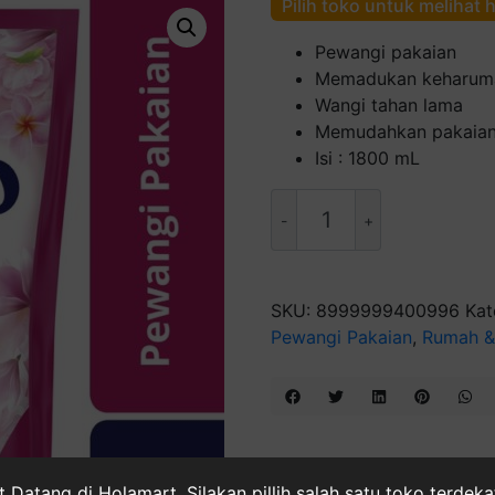
Pilih toko untuk melihat 
Pewangi pakaian
Memadukan keharuma
Wangi tahan lama
Memudahkan pakaian 
Isi : 1800 mL
Kuantitas
Molto
Pewangi
-
Pink
SKU:
8999999400996
Kat
[1800
Pewangi Pakaian
,
Rumah &
mL]
 Datang di Holamart. Silakan pillih salah satu toko terdek