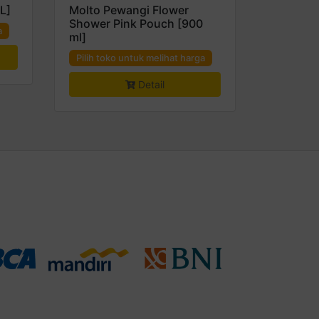
L]
Molto Pewangi Flower
Shower Pink Pouch [900
a
ml]
Pilih toko untuk melihat harga
Detail