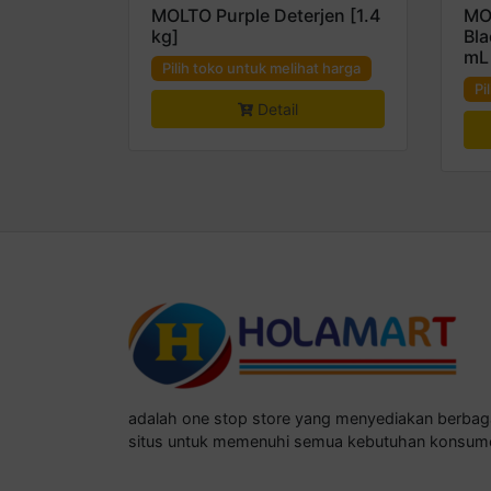
MOLTO Purple Deterjen [1.4
MO
kg]
Bla
mL
Pilih toko untuk melihat harga
Pi
Detail
adalah one stop store yang menyediakan berba
situs untuk memenuhi semua kebutuhan konsum