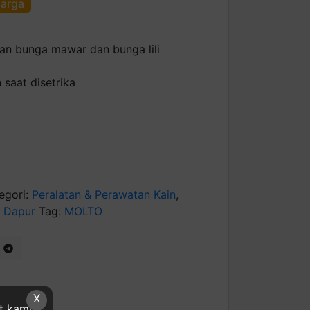
harga
n bunga mawar dan bunga lili
saat disetrika
egori:
Peralatan & Perawatan Kain
,
 Dapur
Tag:
MOLTO
X
at kami