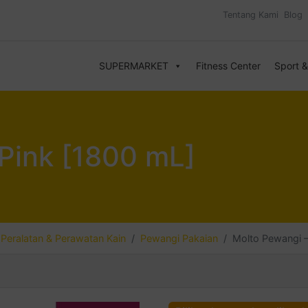
Tentang Kami
Blog
SUPERMARKET
Fitness Center
Sport 
Pink [1800 mL]
Peralatan & Perawatan Kain
Pewangi Pakaian
Molto Pewangi –