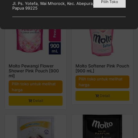
Pilih Toko
Jl. Ps. Yotefa, Wai Mhorock, Kec. Abepura, Kota Jayapura,
Papua 99225
Molto Pewangi Flower
Molto Softener Pink Pouch
Shower Pink Pouch [900
[900 mL]
ml]
Pilih toko untuk melihat
Pilih toko untuk melihat
harga
harga
Detail
Detail