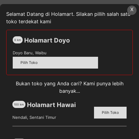
Musk
X
Pouch
SKU:
8999999525835
Kategori:
Peralatan &
Selamat Datang di Holamart. Silakan pillih salah satu
[800
Perawatan Kain
,
Pewangi Pakaian
,
Rumah & Dapur
toko terdekat kami
mL]
Tag:
MOLTO
Holamart Doyo
0
km
Doyo Baru, Waibu
Pilih Toko
Deskripsi
Ulasan (0)
Bukan toko yang Anda cari? Kami punya lebih
banyak...
MOLTO White Musk
Pouch [800 mL]
Holamart Hawai
100
km
Pilih Toko
Nendali, Sentani Timur
Harum Tahan Lama dan
Menyegarkan