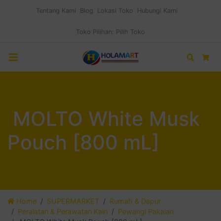
Tentang Kami
Blog
Lokasi Toko
Hubungi Kami
Toko Pilihan:
Pilih Toko
Search
Car
MOLTO White Musk
Pouch [800 mL]
Home
SUPERMARKET
Rumah & Dapur
Peralatan & Perawatan Kain
Pewangi Pakaian