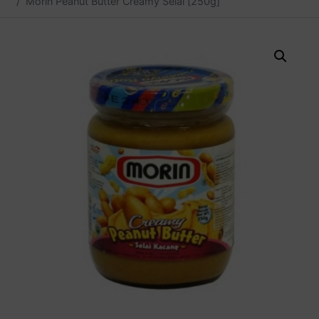
Morin Peanut Butter Creamy Selai [250g]