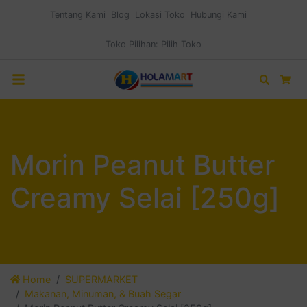
Tentang Kami
Blog
Lokasi Toko
Hubungi Kami
Toko Pilihan:
Pilih Toko
Search
Car
Morin Peanut Butter
Creamy Selai [250g]
Home
SUPERMARKET
Makanan, Minuman, & Buah Segar