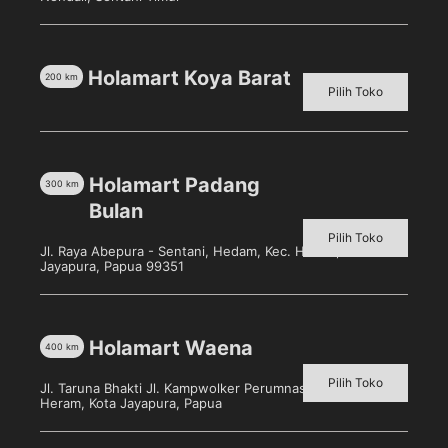
ideal digunakan untuk menyajikan minum ataupun
makanan saat ada tamu di rumah Anda.
Holamart Koya Barat
200
km
Pilih Toko
Produk Terkait
Holamart Padang
300
km
Bulan
Pilih Toko
Jl. Raya Abepura - Sentani, Hedam, Kec. Heram, Kota
Jayapura, Papua 99351
Holamart Waena
400
km
Pilih Toko
Jl. Taruna Bhakti Jl. Kampwolker Perumnas 3, Waena, Kec.
Heram, Kota Jayapura, Papua
Nice Facial Tissue 200’s
Paseo Bathroom 1 Roll
Pilih toko untuk melihat
Pilih toko untuk melihat