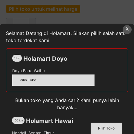
Pilih toko untuk melihat harga
Kuantitas
NAMPAN
X
Selamat Datang di Holamart. Silakan pillih salah satu
FANCY
toko terdekat kami
Bulat
SKU:
1910741
Kategori:
Peralatan Rumah Tangga
,
Holamart Doyo
Rumah & Dapur
Tag:
NAMPAN
0
km
Doyo Baru, Waibu
Pilih Toko
Deskripsi
Bukan toko yang Anda cari? Kami punya lebih
Ulasan (0)
banyak...
Holamart Hawai
100
km
Nampan adalah nampan berbahan besi yang didesain
Pilih Toko
simple dan vintage dalam round shape. Nampan ini
Nendali, Sentani Timur