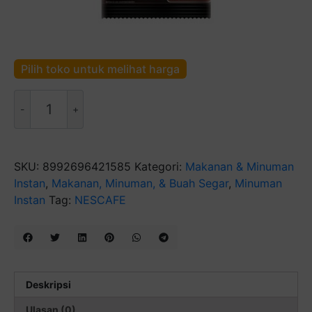
Pilih toko untuk melihat harga
Kuantitas
NESCAFÉ
Classic
Kopi
Instan
SKU:
8992696421585
Kategori:
Makanan & Minuman
Kopi
Instan
,
Makanan, Minuman, & Buah Segar
,
Minuman
Hitam
Instan
Tag:
NESCAFE
100g
Deskripsi
Ulasan (0)