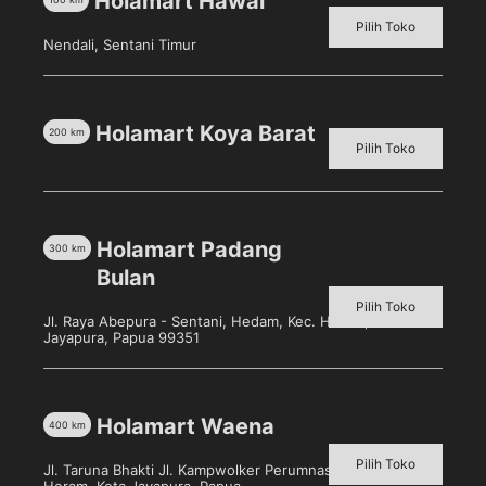
Holamart Hawai
menyempurnakan rasanya. Dikemas dalam kemasan
Pilih Toko
stick pack yang praktis untuk memberikan sensasi
Nendali, Sentani Timur
kenikmatan kopi berpadu krimer yang pas untuk
Anda.
Holamart Koya Barat
200
km
Pilih Toko
Produk Terkait
Holamart Padang
300
km
Bulan
Pilih Toko
Jl. Raya Abepura - Sentani, Hedam, Kec. Heram, Kota
Jayapura, Papua 99351
Holamart Waena
400
km
Pilih Toko
Jl. Taruna Bhakti Jl. Kampwolker Perumnas 3, Waena, Kec.
Heram, Kota Jayapura, Papua