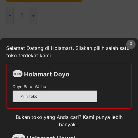
Kuantitas
NESCAFÉ
Original
3in1
17.5
SKU:
8992696420557
Kategori:
Makanan & Minuman
X
gr
Selamat Datang di Holamart. Silakan pillih salah satu
Instan
,
Makanan, Minuman, & Buah Segar
,
Minuman
toko terdekat kami
Instan
Tag:
NESCAFE
Holamart Doyo
0
km
Doyo Baru, Waibu
Deskripsi
Pilih Toko
Ulasan (0)
Bukan toko yang Anda cari? Kami punya lebih
NESCAFÉ Original 3in1 17.5 gr terbuat dari kopi
banyak...
robusta berkualitas tinggi. Dilengkapi krimer nabati
yang mengandung protein, susu, dan gula kian
100
km