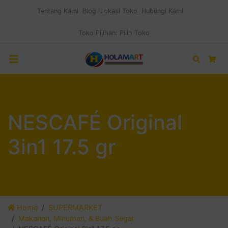
Tentang Kami
Blog
Lokasi Toko
Hubungi Kami
Toko Pilihan:
Pilih Toko
Search
Car
NESCAFÉ Original
3in1 17.5 gr
Home
SUPERMARKET
Makanan, Minuman, & Buah Segar