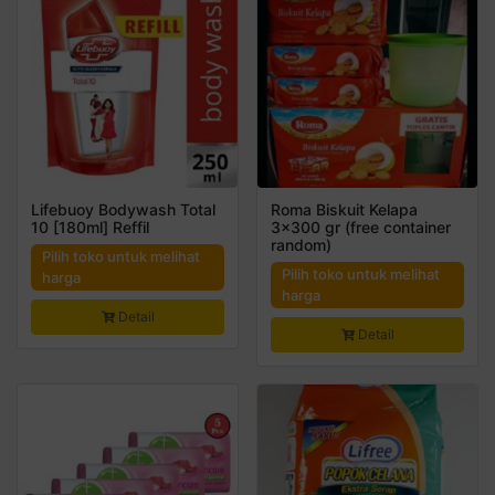
Lifebuoy Bodywash Total
Roma Biskuit Kelapa
10 [180ml] Reffil
3×300 gr (free container
random)
Pilih toko untuk melihat
Pilih toko untuk melihat
harga
harga
Detail
Detail