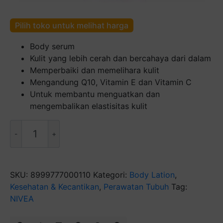
Pilih toko untuk melihat harga
Body serum
Kulit yang lebih cerah dan bercahaya dari dalam
Memperbaiki dan memelihara kulit
Mengandung Q10, Vitamin E dan Vitamin C
Untuk membantu menguatkan dan
mengembalikan elastisitas kulit
Kuantitas
Nivea
Night
Whitening
[200
SKU:
8999777000110
Kategori:
Body Lation
,
mL]
Kesehatan & Kecantikan
,
Perawatan Tubuh
Tag:
NIVEA