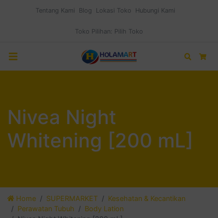
Tentang Kami
Blog
Lokasi Toko
Hubungi Kami
Toko Pilihan:
Pilih Toko
Search
Car
Nivea Night
Whitening [200 mL]
Home
SUPERMARKET
Kesehatan & Kecantikan
Perawatan Tubuh
Body Lation