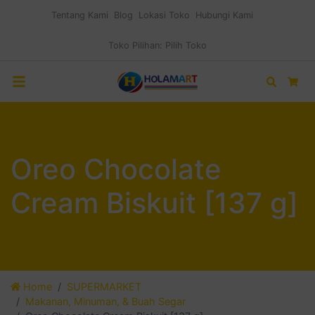
Tentang Kami
Blog
Lokasi Toko
Hubungi Kami
Toko Pilihan:
Pilih Toko
Search
Car
Oreo Chocolate
Cream Biskuit [137 g]
Home
SUPERMARKET
Makanan, Minuman, & Buah Segar