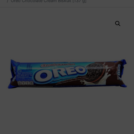
Oreo Chocolate Cream Biskuit [137 g]