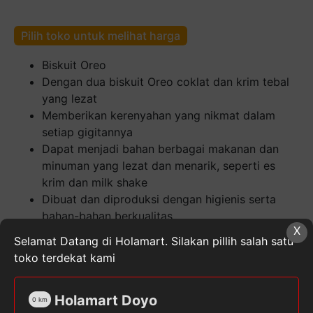
Pilih toko untuk melihat harga
Biskuit Oreo
Dengan dua biskuit Oreo coklat dan krim tebal
yang lezat
Memberikan kerenyahan yang nikmat dalam
setiap gigitannya
Dapat menjadi bahan berbagai makanan dan
minuman yang lezat dan menarik, seperti es
krim dan milk shake
Dibuat dan diproduksi dengan higienis serta
bahan-bahan berkualitas
X
Selamat Datang di Holamart. Silakan pillih salah satu
Kuantitas
toko terdekat kami
Oreo
Chocolate
Cream
Holamart Doyo
0
km
Biskuit
SKU:
8992760212015
Kategori:
Cemilan
,
Makanan,