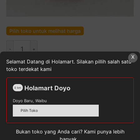
Pilih toko untuk melihat harga
Kuantitas
Ovaltine
X
Chocolate
Selamat Datang di Holamart. Silakan pillih salah satu
Malt
toko terdekat kami
Susu
SKU:
8992753017195
Kategori:
Makanan & Minuman
UHT
Instan
,
Makanan, Minuman, & Buah Segar
,
Minuman
Holamart Doyo
[125
0
km
Instan
Tag:
OVALTINE
mL]
Doyo Baru, Waibu
Pilih Toko
Deskripsi
Bukan toko yang Anda cari? Kami punya lebih
banyak...
Ulasan (0)