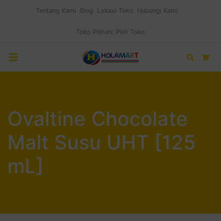
Tentang Kami
Blog
Lokasi Toko
Hubungi Kami
Toko Pilihan:
Pilih Toko
Search
Car
Ovaltine Chocolate
Malt Susu UHT [125
mL]