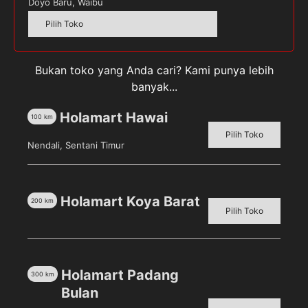
Jadilah yang pertama memberikan ulasan “Paket
Doyo Baru, Waibu
Burger”
Pilih Toko
Alamat email Anda tidak akan dipublikasikan.
Ruas
yang wajib ditandai
*
Bukan toko yang Anda cari? Kami punya lebih
Your rating
banyak...
Holamart Hawai
100
km
Pilih Toko
Nendali, Sentani Timur
Holamart Koya Barat
200
km
Pilih Toko
Simpan nama, email, dan situs web saya pada
Holamart Padang
peramban ini untuk komentar saya berikutnya.
300
km
Bulan