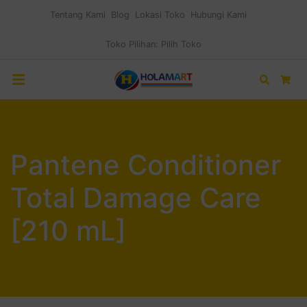
Tentang Kami
Blog
Lokasi Toko
Hubungi Kami
Toko Pilihan:
Pilih Toko
Search
Car
Pantene Conditioner
Total Damage Care
[210 mL]