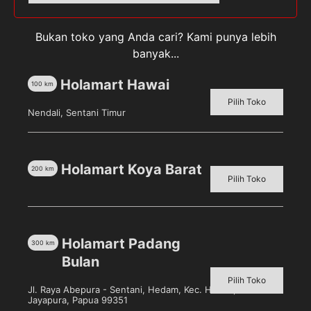
mL]
Bukan toko yang Anda cari? Kami punya lebih
banyak...
Holamart Hawai
Deskripsi
100
km
Pilih Toko
Ulasan (0)
Nendali, Sentani Timur
Pantene Conditioner Total Damage Care [210 mL]
,
conditioner mengandung teknologi Keratin Damage
Holamart Koya Barat
200
km
Pilih Toko
Blockers yang memberikan perlindungan 99% dari
kerusakan, dan membuat rambutmu lebih lembut
serta mudah diatur. Gunakan setiap hari untuk
membantu mencegah 10 tanda kerusakan rambut.
Holamart Padang
300
km
Bulan
Pilih Toko
Jl. Raya Abepura - Sentani, Hedam, Kec. Heram, Kota
Jayapura, Papua 99351
Produk Terkait