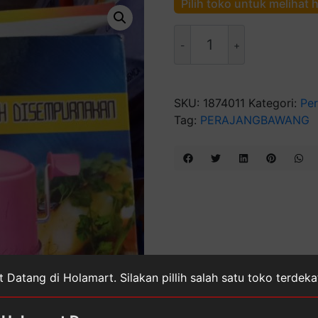
Pilih toko untuk melihat 
Kuantitas
Perajang
Bawang
Nikita
SKU:
1874011
Kategori:
Pe
Tag:
PERAJANGBAWANG
 Datang di Holamart. Silakan pillih salah satu toko terdek