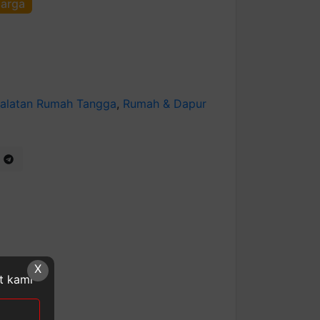
harga
ralatan Rumah Tangga
,
Rumah & Dapur
X
at kami