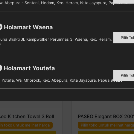
aya Abepura - Sentani, Hedam, Kec. Heram, Kota Jayapura, Papua 99351
Holamart Waena
m
Pilih To
aruna Bhakti Jl. Kampwolker Perumnas 3, Waena, Kec. Heram, Kota Jayap
a
Holamart Youtefa
m
Pilih To
s. Yotefa, Wai Mhorock, Kec. Abepura, Kota Jayapura, Papua 99225
eo Kitchen Towel 3 Roll
PASEO Elegant BOX 200
lih toko untuk melihat harga
Pilih toko untuk melihat harg