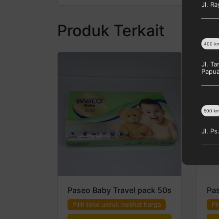
Jl. R
Produk Terkait
400
k
Jl. T
Papu
500
k
Jl. P
Paseo Baby Travel pack 50s
Pas
Pilih toko untuk melihat harga
Pi