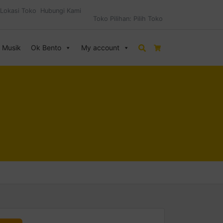
Lokasi Toko
Hubungi Kami
Toko Pilihan:
Pilih Toko
& Musik
Ok Bento
My account
Search
Cart