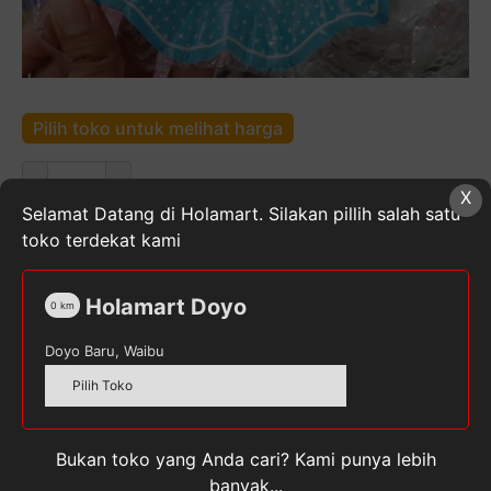
Pilih toko untuk melihat harga
Kuantitas
X
Piring
Selamat Datang di Holamart. Silakan pillih salah satu
Kertas
toko terdekat kami
Kue
Piring
SKU:
1789002
Kategori:
Perlengkapan Ulang Tahun
Holamart Doyo
Kertas
Tag:
PIRINGKUE
0
km
Kue
Doyo Baru, Waibu
Tart
Bentuk
Pilih Toko
Bunga
Deskripsi
Bukan toko yang Anda cari? Kami punya lebih
Ulasan (0)
banyak...