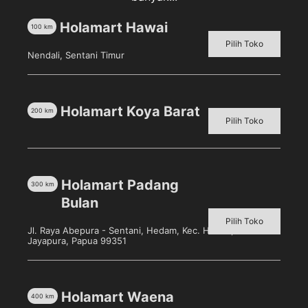
Holamart Hawai
100
km
Menjual piring kertas kue cocok untuk acara ulang
Pilih Toko
tahun,pesta,dan acara lainnya.
Nendali, Sentani Timur
-Piring kertas dengan bentuk bunga
-Warna piring hanya tersedia warna biru
– Ukuran piring kurang lebih diameter 13cm
Holamart Koya Barat
200
km
-Isi piring ada 10 biji/pak
Pilih Toko
Holamart Padang
300
km
Produk Terkait
Bulan
Pilih Toko
Jl. Raya Abepura - Sentani, Hedam, Kec. Heram, Kota
Jayapura, Papua 99351
Holamart Waena
400
km