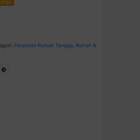
harga
egori:
Peralatan Rumah Tangga
,
Rumah &