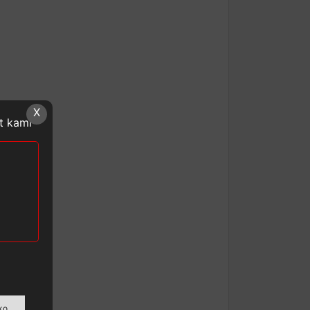
X
at kami
ko