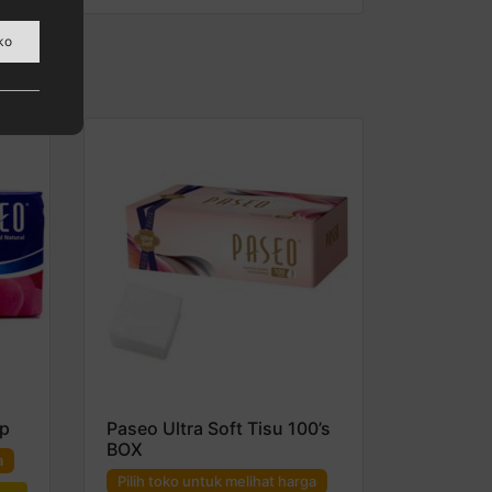
ko
p
Paseo Ultra Soft Tisu 100’s
BOX
a
Pilih toko untuk melihat harga