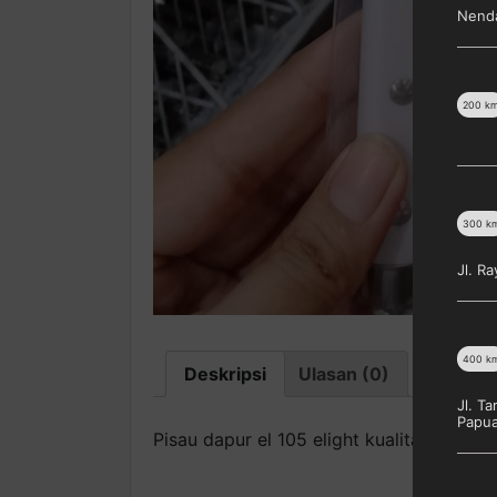
Nenda
200
k
300
k
Jl. R
400
k
Deskripsi
Ulasan (0)
Jl. T
Papu
Pisau dapur el 105 elight kualitas bagus