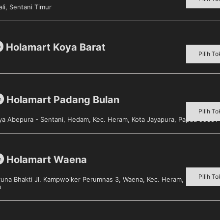
li, Sentani Timur
Holamart Koya Barat
m
Pilih To
Holamart Padang Bulan
m
Pilih To
aya Abepura - Sentani, Hedam, Kec. Heram, Kota Jayapura, Papua 99351
Holamart Waena
m
Pilih To
aruna Bhakti Jl. Kampwolker Perumnas 3, Waena, Kec. Heram, Kota Jayap
a
 Kualitas bagus, gagang gak mudah lepas pisau tajam.