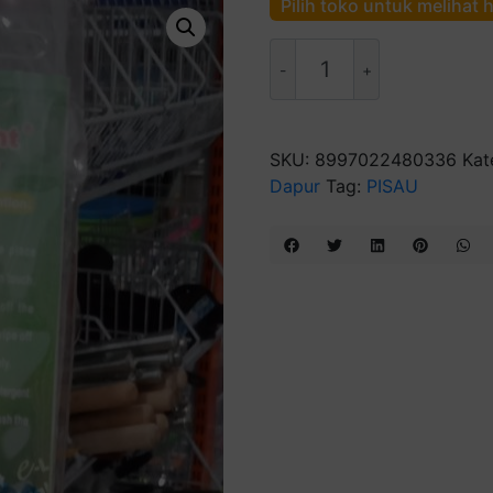
Pilih toko untuk melihat 
Kuantitas
Pisau
dapur
el
105
SKU:
8997022480336
Kat
elight
Dapur
Tag:
PISAU