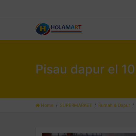
Pisau dapur el 10
Home
SUPERMARKET
Rumah & Dapur