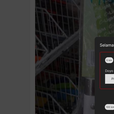
Selamat
0
km
Doyo 
P
100
k