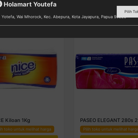
Holamart Youtefa
m
Pilih To
s. Yotefa, Wai Mhorock, Kec. Abepura, Kota Jayapura, Papua 99225
E Kiloan 1Kg
PASEO ELEGANT 280s 2
lih toko untuk melihat harga
Pilih toko untuk melihat harg