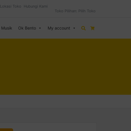
Lokasi Toko
Hubungi Kami
Toko Pilihan:
Pilih Toko
& Musik
Ok Bento
My account
Search
Cart