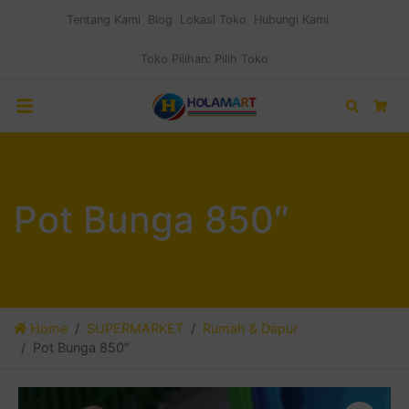
Tentang Kami
Blog
Lokasi Toko
Hubungi Kami
Toko Pilihan:
Pilih Toko
Search
Car
Pot Bunga 850″
Home
SUPERMARKET
Rumah & Dapur
Pot Bunga 850″