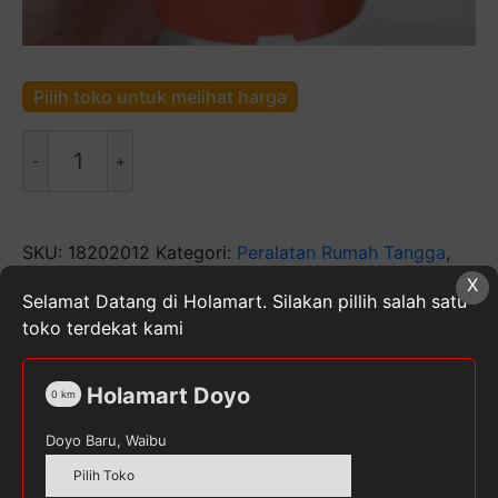
Pilih toko untuk melihat harga
Kuantitas
Pot
Bunga
850"
SKU:
18202012
Kategori:
Peralatan Rumah Tangga
,
Rumah & Dapur
Tag:
POT
X
Selamat Datang di Holamart. Silakan pillih salah satu
toko terdekat kami
Holamart Doyo
0
km
Deskripsi
Doyo Baru, Waibu
Ulasan (0)
Pilih Toko