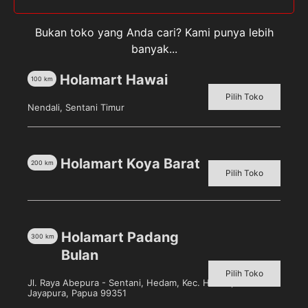
Pot Bunga 10cm Pot Tanaman Hias
Bukan toko yang Anda cari? Kami punya lebih
Warna : Merah Bata
banyak...
Spesifikasi :
Holamart Hawai
100
km
– diameter atas x D bawah x Tinggi : +-10×4.8×7.5cm
Pilih Toko
Nendali, Sentani Timur
– berat : +-30g
Keterangan Produk :
Holamart Koya Barat
200
km
Pilih Toko
-Ada lubang bagian bawahnya,
-Tidak ada tatakan air dibawahnya,
-Kualitas Bagus
Holamart Padang
300
km
Bulan
Pilih Toko
Jl. Raya Abepura - Sentani, Hedam, Kec. Heram, Kota
Jayapura, Papua 99351