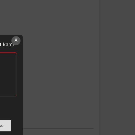
X
at kami
ko