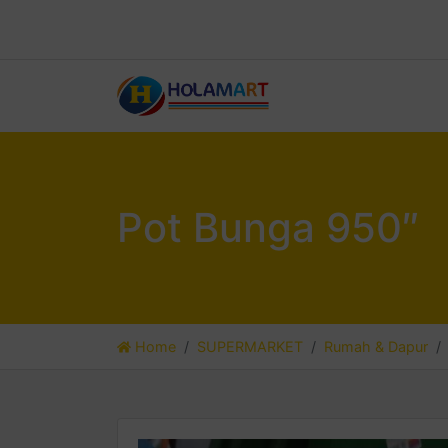
Pot Bunga 950″
Home
SUPERMARKET
Rumah & Dapur