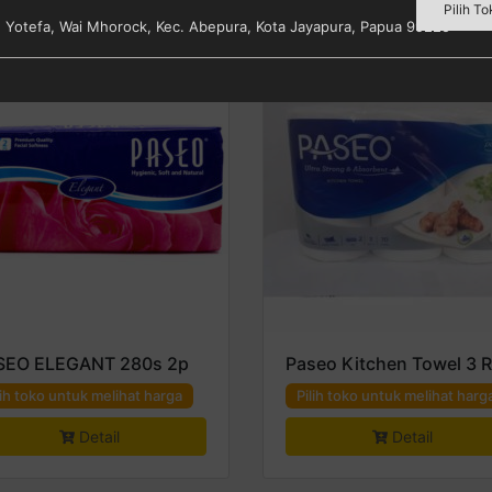
Pilih To
s. Yotefa, Wai Mhorock, Kec. Abepura, Kota Jayapura, Papua 99225
SEO ELEGANT 280s 2p
Paseo Kitchen Towel 3 R
lih toko untuk melihat harga
Pilih toko untuk melihat harg
Detail
Detail