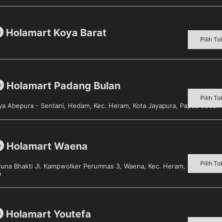
Holamart Koya Barat
m
Pilih To
-11×9.8×10.5cm
Holamart Padang Bulan
m
Pilih To
aya Abepura - Sentani, Hedam, Kec. Heram, Kota Jayapura, Papua 99351
Holamart Waena
m
Pilih To
aruna Bhakti Jl. Kampwolker Perumnas 3, Waena, Kec. Heram, Kota Jayap
a
Holamart Youtefa
m