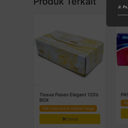
Produk Terkait
Jl. P
Tissue Paseo Elegant 120’s
PA
BOX
Pi
Pilih toko untuk melihat harga
Detail