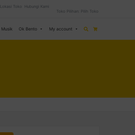
Lokasi Toko
Hubungi Kami
Toko Pilihan:
Pilih Toko
& Musik
Ok Bento
My account
Search
Cart