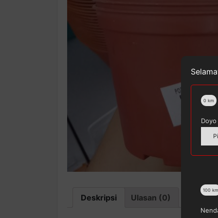
Selamat
0
km
Doyo 
P
100
k
Deskripsi
Ulasan (0)
Nenda