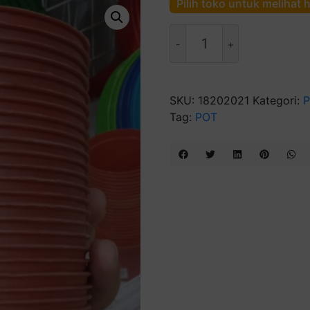
Pilih toko untuk melihat 
Kuantitas
Pot
Bunga
950"
SKU:
18202021
Kategori:
P
Tag:
POT