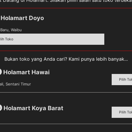
 Datang di Holamart. Silakan pillih salah satu toko terdek
Holamart Doyo
Baru, Waibu
ilih Toko
Bukan toko yang Anda cari? Kami punya lebih banyak...
Holamart Hawai
m
Pilih To
li, Sentani Timur
Menanam Bunga Hias Di depan Rumah.
Holamart Koya Barat
m
Pilih To