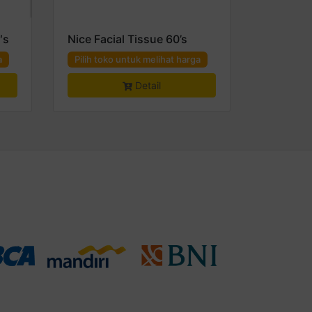
″s
Nice Facial Tissue 60’s
a
Pilih toko untuk melihat harga
Detail