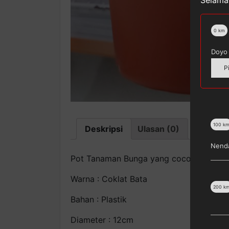
Selamat
0
km
Doyo 
P
100
k
Deskripsi
Ulasan (0)
Nenda
Pot Tanaman Bunga yang cocok Untuk 
Warna : Coklat Bata
200
k
Bahan : Plastik
Diameter : 12cm