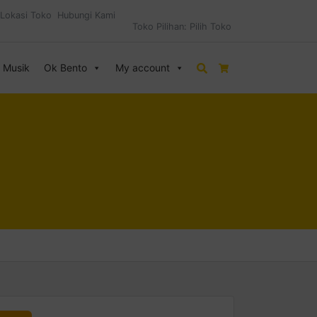
Lokasi Toko
Hubungi Kami
Toko Pilihan:
Pilih Toko
& Musik
Ok Bento
My account
Search
Cart