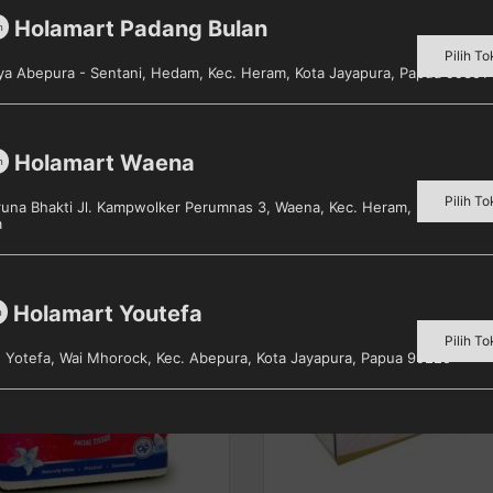
Holamart Padang Bulan
m
Pilih To
aya Abepura - Sentani, Hedam, Kec. Heram, Kota Jayapura, Papua 99351
Holamart Waena
m
Pilih To
aruna Bhakti Jl. Kampwolker Perumnas 3, Waena, Kec. Heram, Kota Jayap
a
Holamart Youtefa
m
Pilih To
s. Yotefa, Wai Mhorock, Kec. Abepura, Kota Jayapura, Papua 99225