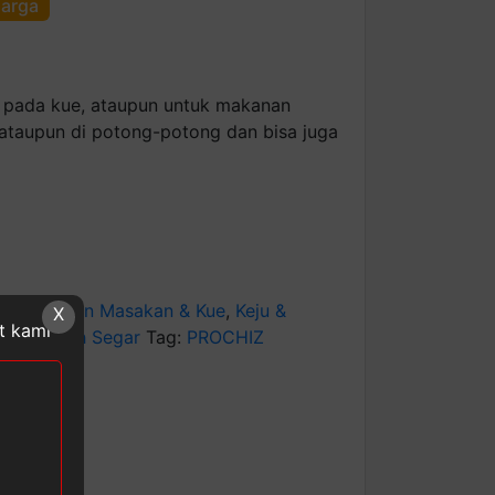
harga
 pada kue, ataupun untuk makanan
 ataupun di potong-potong dan bisa juga
gori:
Bahan Masakan & Kue
,
Keju &
X
at kami
n, & Buah Segar
Tag:
PROCHIZ