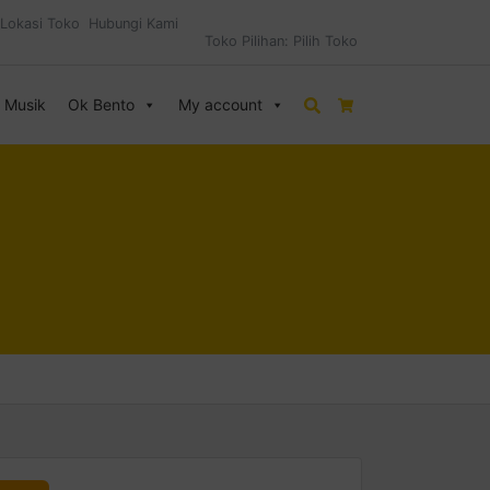
Lokasi Toko
Hubungi Kami
Toko Pilihan:
Pilih Toko
& Musik
Ok Bento
My account
Search
Cart