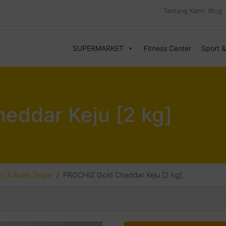
Tentang Kami
Blog
SUPERMARKET
Fitness Center
Sport 
eddar Keju [2 kg]
, & Buah Segar
PROCHIZ Gold Cheddar Keju [2 kg]