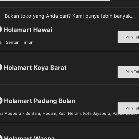
Bukan toko yang Anda cari? Kami punya lebih banyak...
Holamart Hawai
m
Pilih To
li, Sentani Timur
akan keju yang memiliki rasa asin dan gurih yang cocok u
di potong-potong dan bisa juga dimakan langsung
Holamart Koya Barat
m
Pilih To
Holamart Padang Bulan
m
Pilih To
aya Abepura - Sentani, Hedam, Kec. Heram, Kota Jayapura, Papua 99351
Sold out!
Holamart Waena
m