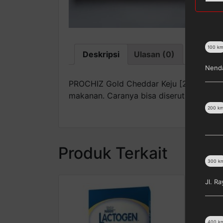
100
k
Deskripsi
Ulasan (0)
Nenda
PROCHIZ Gold Cheddar Keju [2 kg] merup
makanan. Caranya bisa diserut ataupun 
200
k
Produk Terkait
300
k
Jl. R
400
k