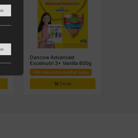
ko
ura,
ko
s
Dancow Advanced
Excelnutri 3+ Vanilla 800g
a
Pilih toko untuk melihat harga
Detail