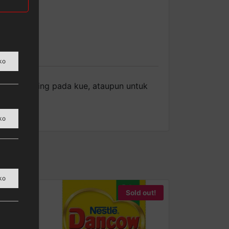
ko
ntuk topping pada kue, ataupun untuk
ko
ko
Sold out!