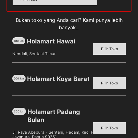
[1L]
Segar
Tag:
PROCHIZ
Bukan toko yang Anda cari? Kami punya lebih
banyak...
Holamart Hawai
100
km
Deskripsi
Pilih Toko
Nendali, Sentani Timur
Ulasan (0)
Prochiz Mayo Salad Dressing Mayonnais [1L]
Holamart Koya Barat
200
km
merupakan mayonnais yang diolah dengan
Pilih Toko
pengemulsi minyak nabati, cuka, telur dan bahan
baku berkualitas lainnya. Cocok untuk bahan baku
makanan seperti salad, hamburger, sandwich, dan
saus untuk pendamping makanan.
Holamart Padang
300
km
Bulan
Pilih Toko
Jl. Raya Abepura - Sentani, Hedam, Kec. Heram, Kota
Jayapura, Papua 99351