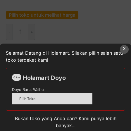
Pilih toko untuk melihat harga
Kuantitas
PRONAS
Kornet
Daging
X
Selamat Datang di Holamart. Silakan pillih salah satu
Ayam
SKU:
8992804901220
Kategori:
Makanan Kaleng
,
toko terdekat kami
340gr
Makanan Segar, Beku & Kaleng
,
Makanan, Minuman, &
Buah Segar
Tag:
PRONAS
Holamart Doyo
0
km
Doyo Baru, Waibu
Pilih Toko
Deskripsi
Ulasan (0)
Bukan toko yang Anda cari? Kami punya lebih
banyak...