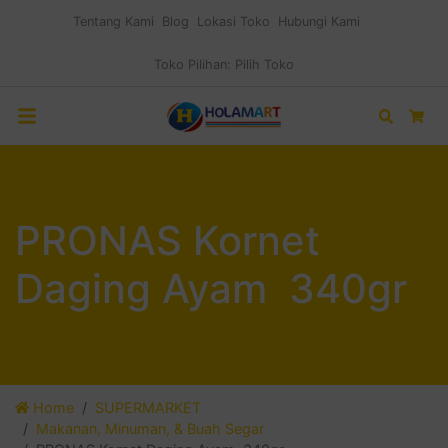
Tentang Kami
Blog
Lokasi Toko
Hubungi Kami
Toko Pilihan:
Pilih Toko
Search
Car
PRONAS Kornet
Daging Ayam 340gr
Home
SUPERMARKET
Makanan, Minuman, & Buah Segar