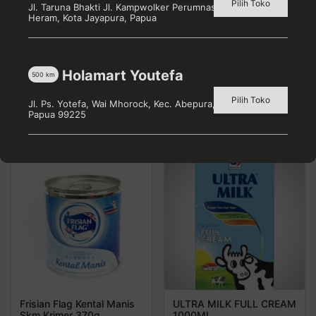
Pilih Toko
Jl. Taruna Bhakti Jl. Kampwolker Perumnas 3, Waena, Kec.
Heram, Kota Jayapura, Papua
S-26 PROCAL GOLD 3
SGM Eksplor 1+ Madu
400G
Box 600g
Holamart Youtefa
500
km
Pilih toko untuk melihat
Pilih toko untuk melihat
harga
harga
Pilih Toko
Jl. Ps. Yotefa, Wai Mhorock, Kec. Abepura, Kota Jayapura,
Papua 99225
Detail
Detail
Frisian Flag Kental Manis
ULTRA MILK FULL CREAM
Skm Krimer 370g
1000ML