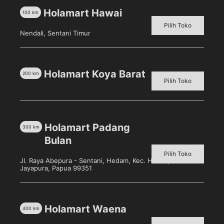
PRONAS Kornet Daging Ayam 340gr
Holamart Hawai
100
km
Terbuat dari bahan daging ayam pilihan, dengan
Pilih Toko
Nendali, Sentani Timur
rasa yang enak & gurih, sangat cocok untuk
menu sarapan atau menu makanan sehari-hari
Mengandung Protein, Mineral dan gizi yang
tinggi
Holamart Koya Barat
200
km
Pilih Toko
Produk Terkait
Holamart Padang
300
km
Bulan
Pilih Toko
Jl. Raya Abepura - Sentani, Hedam, Kec. Heram, Kota
Sold out!
Jayapura, Papua 99351
Holamart Waena
400
km