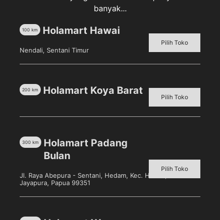
banyak...
Deskripsi
Holamart Hawai
100
km
Ulasan (0)
Pilih Toko
Nendali, Sentani Timur
Pucelle Fair Sensitive Deodorant [50 mL] merupakan
deodorant roll-on yang mengandung 2 jenis formula
Holamart Koya Barat
200
km
anti-bakteri untuk mengurangi bau badan pada saat
Pilih Toko
kering maupun berkeringat.
Holamart Padang
300
km
Bulan
Produk Terkait
Pilih Toko
Jl. Raya Abepura - Sentani, Hedam, Kec. Heram, Kota
Jayapura, Papua 99351