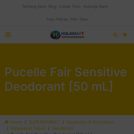
Tentang Kami
Blog
Lokasi Toko
Hubungi Kami
Toko Pilihan:
Pilih Toko
Search
Car
Pucelle Fair Sensitive
Deodorant [50 mL]
Home
SUPERMARKET
Kesehatan & Kecantikan
Perawatan Tubuh
Deodorant