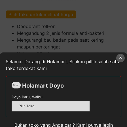
Pilih toko untuk melihat harga
Deodorant roll-on
Mengandung 2 jenis formula anti-bakteri
Mengurangi bau badan pada saat kering
maupun berkeringat
Volume : 50 mL
X
Selamat Datang di Holamart. Silakan pillih salah satu
Kuantitas
toko terdekat kami
Pucelle
Fair
Sensitive
Holamart Doyo
0
km
Deodorant
SKU:
8992222092203
Kategori:
Deodorant
,
Doyo Baru, Waibu
[50
Kesehatan & Kecantikan
,
Perawatan Tubuh
Tag:
mL]
PUCELLE
Pilih Toko
Bukan toko yang Anda cari? Kami punya lebih