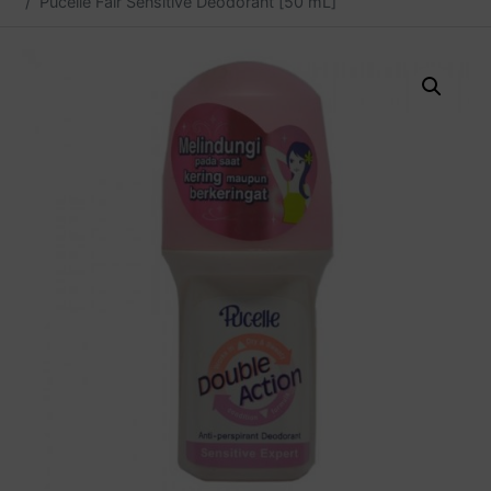
Pucelle Fair Sensitive Deodorant [50 mL]