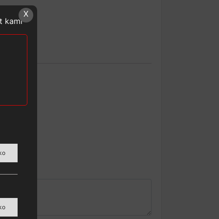
X
at kami
ko
ko