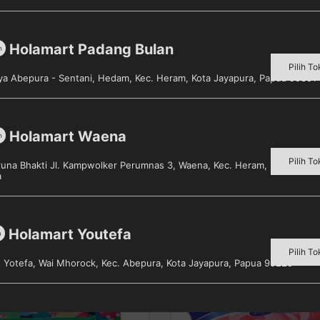
ya pada peramban ini untuk komentar saya berikutnya.
Holamart Padang Bulan
m
Pilih To
aya Abepura - Sentani, Hedam, Kec. Heram, Kota Jayapura, Papua 99351
Holamart Waena
m
Pilih To
aruna Bhakti Jl. Kampwolker Perumnas 3, Waena, Kec. Heram, Kota Jayap
a
Holamart Youtefa
m
Pilih To
s. Yotefa, Wai Mhorock, Kec. Abepura, Kota Jayapura, Papua 99225