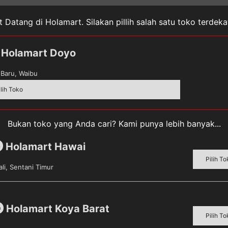
 Datang di Holamart. Silakan pillih salah satu toko terdek
Holamart Doyo
Baru, Waibu
ilih Toko
Bukan toko yang Anda cari? Kami punya lebih banyak...
 “Pulpen Spinning”
ikan.
Ruas yang wajib ditandai
*
Holamart Hawai
m
Pilih To
li, Sentani Timur
Holamart Koya Barat
m
Pilih To