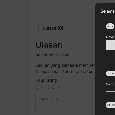
Selamat
0
km
Ulasan (0)
Doyo 
Ulasan
P
Belum ada ulasan.
Jadilah yang pertama memberikan ulasan
Alamat email Anda tidak akan dipublikas
100
k
Your rating
Nenda
200
k