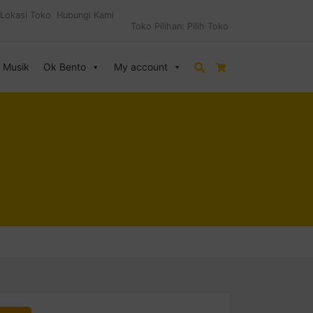
Lokasi Toko
Hubungi Kami
Toko Pilihan:
Pilih Toko
& Musik
Ok Bento
My account
Search
Cart