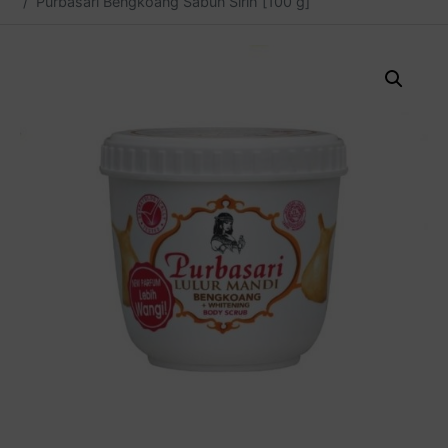
Purbasari Bengkoang Sabun Sirih [100 g]