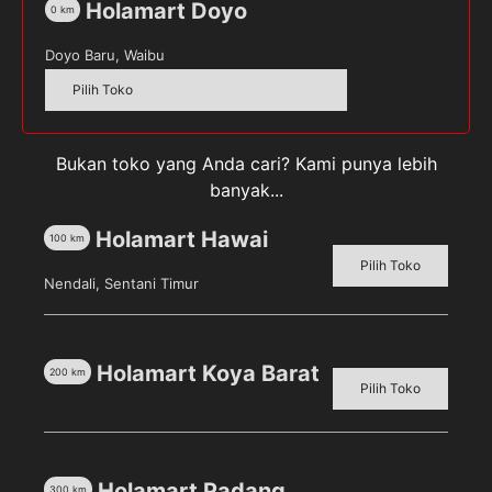
Holamart Doyo
0
km
g]
Doyo Baru, Waibu
Pilih Toko
Deskripsi
Bukan toko yang Anda cari? Kami punya lebih
Ulasan (0)
banyak...
Purbasari Rejuvinate Bengkoang Lulur Mandi [235
Holamart Hawai
100
km
g]
merupakan lulur mandi yang memiliki beberapa
Pilih Toko
Nendali, Sentani Timur
kandungan yang bermanfaat untuk kulit.
Kandungan :
Holamart Koya Barat
Ekstrak bengkoang, dapat membantu
200
km
Pilih Toko
memutihkan, melembutkan dan mencerahkan
kulit secara alami
Minyak zaitun, memberi sensasi menenangkan
Butiran-butiran scrub lembut yang dapat
Holamart Padang
300
km