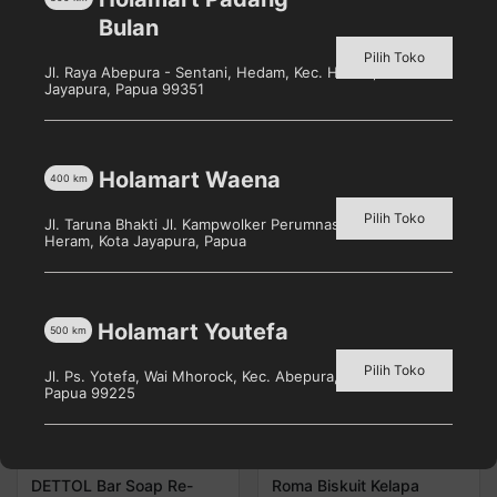
mengangkat kotoran dan sel kulit mati secara
Bulan
maksimal
Pilih Toko
Moisturizer, yang menjaga kelembapan kulit
Jl. Raya Abepura - Sentani, Hedam, Kec. Heram, Kota
Jayapura, Papua 99351
Holamart Waena
400
km
Produk Terkait
Pilih Toko
Jl. Taruna Bhakti Jl. Kampwolker Perumnas 3, Waena, Kec.
Heram, Kota Jayapura, Papua
Holamart Youtefa
500
km
Pilih Toko
Jl. Ps. Yotefa, Wai Mhorock, Kec. Abepura, Kota Jayapura,
Papua 99225
DETTOL Bar Soap Re-
Roma Biskuit Kelapa