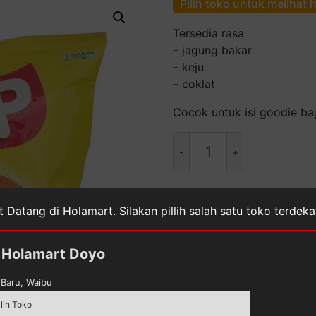
Pilih toko untuk melihat 
Tersedia rasa
– jagung bakar
– keju
– coklat
Cocok untuk isi goodie ba
Kuantitas
Recheese
Nabati
SiiP
30Gr
SKU:
8993175536912
Kate
 Datang di Holamart. Silakan pillih salah satu toko terdek
Buah Segar
,
Snack
Tag:
R
Holamart Doyo
Baru, Waibu
ilih Toko