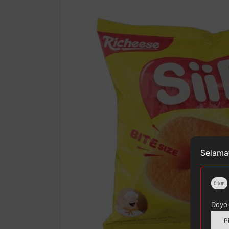
Selamat
0
km
Doyo 
P