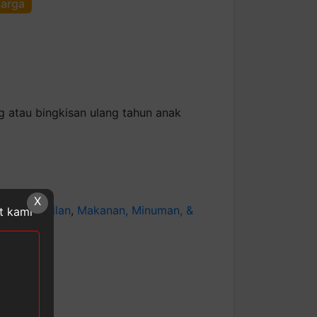
harga
g atau bingkisan ulang tahun anak
X
gori:
Cemilan
,
Makanan, Minuman, &
at kami
ECHEESE