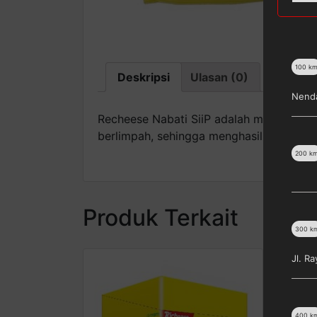
100
k
Deskripsi
Ulasan (0)
Nenda
Recheese Nabati SiiP adalah makanan ri
berlimpah, sehingga menghasilkan produk
200
k
Produk Terkait
300
k
Jl. R
400
k