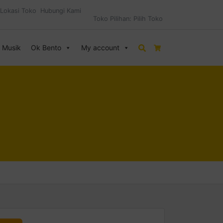
Lokasi Toko
Hubungi Kami
Toko Pilihan:
Pilih Toko
& Musik
Ok Bento
My account
Search
Cart