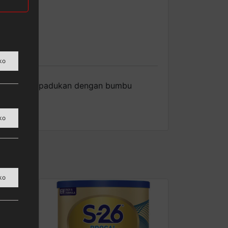
ko
bite size. Dipadukan dengan bumbu
angkau.
ko
ko