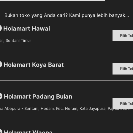
Bukan toko yang Anda cari? Kami punya lebih banyak...
Holamart Hawai
m
Pilih To
li, Sentani Timur
ngan Extrudad berbahan dasar jagung berbentuk stik dan 
 yang nikmat, serta dijual dengan harga yang sangat terj
Holamart Koya Barat
m
Pilih To
Holamart Padang Bulan
m
Pilih To
aya Abepura - Sentani, Hedam, Kec. Heram, Kota Jayapura, Papua 99351
Sold out!
Holamart Waena
m