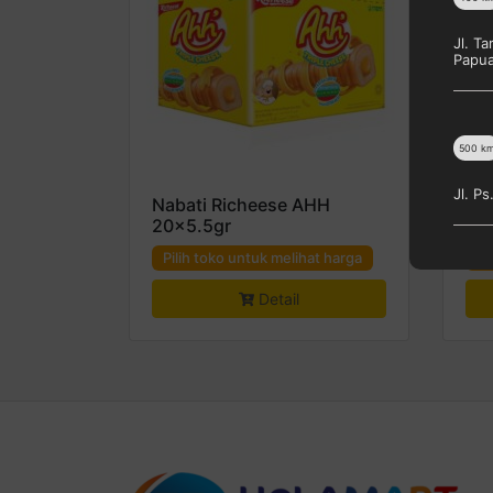
Jl. T
Papu
500
k
Jl. P
Nabati Richeese AHH
Da
20×5.5gr
Exc
Pilih toko untuk melihat harga
Pi
Detail