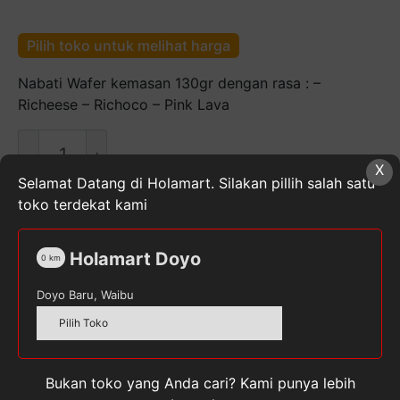
Pilih toko untuk melihat harga
Nabati Wafer kemasan 130gr dengan rasa : –
Richeese – Richoco – Pink Lava
Kuantitas
Recheese
X
Nabati
Selamat Datang di Holamart. Silakan pillih salah satu
Wafer
toko terdekat kami
130gr
SKU:
8993175537285
Kategori:
Cemilan
,
Makanan,
Minuman, & Buah Segar
,
Snack
Tag:
RECHEESE
Holamart Doyo
0
km
Doyo Baru, Waibu
Pilih Toko
Deskripsi
Bukan toko yang Anda cari? Kami punya lebih
Ulasan (0)