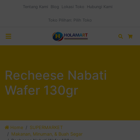
Tentang Kami
Blog
Lokasi Toko
Hubungi Kami
Toko Pilihan:
Pilih Toko
Search
Car
Recheese Nabati
Wafer 130gr
Home
SUPERMARKET
Makanan, Minuman, & Buah Segar