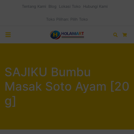
Tentang Kami
Blog
Lokasi Toko
Hubungi Kami
Toko Pilihan:
Pilih Toko
Search
Car
SAJIKU Bumbu
Masak Soto Ayam [20
g]