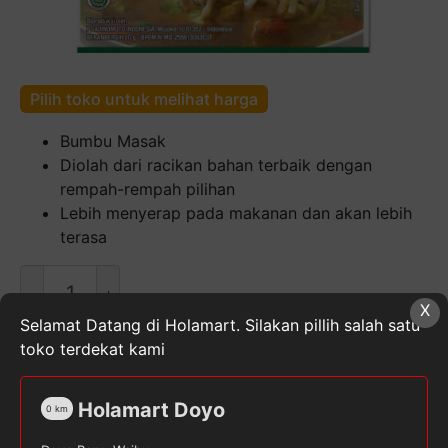
Pilih toko untuk melihat harga
Bumbu Masak
Diolah dari racikan bahan terbaik dengan
rempah-rempah pilihan
Lebih menyerap pada makanan dan akan lebih
terasa
Kuantitas
SAJIKU
X
Bumbu
Selamat Datang di Holamart. Silakan pillih salah satu
Masak
toko terdekat kami
Soto
SKU:
8992770084040
Kategori:
Bahan Masakan &
Ayam
Kue
,
Bumbu Masakan
,
Makanan, Minuman, & Buah
Holamart Doyo
0
km
[20
Segar
Tag:
SAJIKU
g]