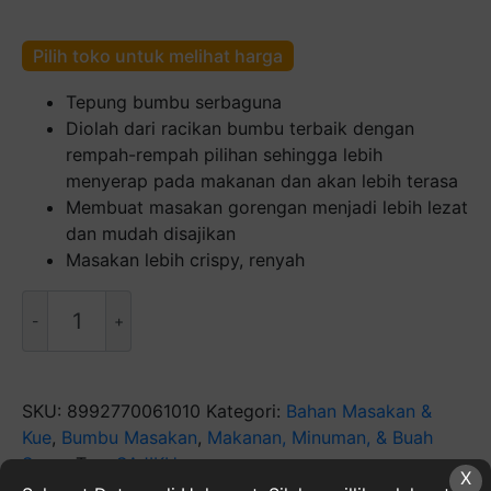
Pilih toko untuk melihat harga
Tepung bumbu serbaguna
Diolah dari racikan bumbu terbaik dengan
rempah-rempah pilihan sehingga lebih
menyerap pada makanan dan akan lebih terasa
Membuat masakan gorengan menjadi lebih lezat
dan mudah disajikan
Masakan lebih crispy, renyah
Kuantitas
Sajiku
Tepung
Bumbu
[80
SKU:
8992770061010
Kategori:
Bahan Masakan &
g]
Kue
,
Bumbu Masakan
,
Makanan, Minuman, & Buah
Segar
Tag:
SAJIKU
X