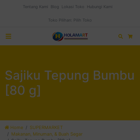
Tentang Kami
Blog
Lokasi Toko
Hubungi Kami
Toko Pilihan:
Pilih Toko
Search
Car
Sajiku Tepung Bumbu
[80 g]
Home
SUPERMARKET
Makanan, Minuman, & Buah Segar