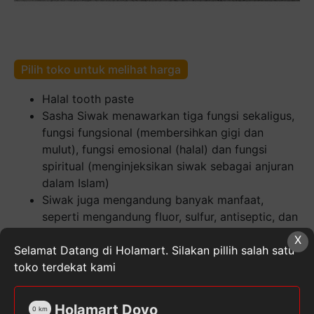
Pilih toko untuk melihat harga
Halal tooth paste
Sasha Siwak menawarkan tiga fungsi sekaligus,
fungsi fungsional (membersihkan gigi dan
mulut), fungsi emosional (halal) dan fungsi
spiritual (menginjeksikan siwak sebagai anjuran
dalam Islam)
Siwak juga mengandung banyak manfaat,
seperti mengandung fluor, sulfur, antiseptic, dan
lainnya
X
Selamat Datang di Holamart. Silakan pillih salah satu
Kuantitas
toko terdekat kami
Sasha
Antibacterial
Holamart Doyo
Halal
0
km