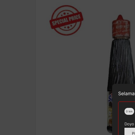
Selamat
0
km
Doyo 
P