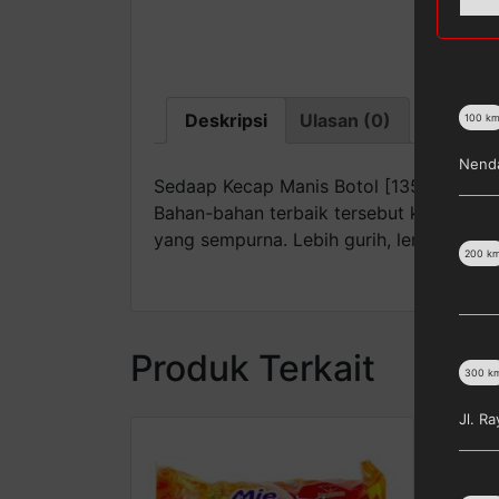
Deskripsi
Ulasan (0)
100
k
Nenda
Sedaap Kecap Manis Botol [135 ml] meru
Bahan-bahan terbaik tersebut kemudian 
yang sempurna. Lebih gurih, lembut, le
200
k
Produk Terkait
300
k
Jl. R