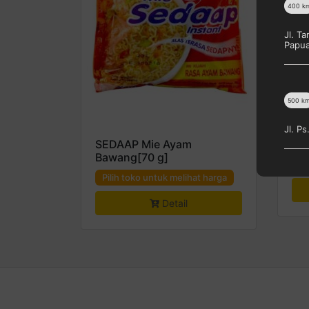
400
k
Jl. T
Papu
500
k
Jl. P
SEDAAP Mie Ayam
S2
Bawang[70 g]
Pi
Pilih toko untuk melihat harga
Detail