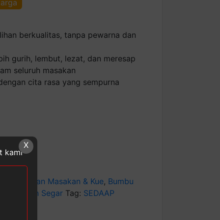
harga
ilihan berkualitas, tanpa pewarna dan
bih gurih, lembut, lezat, dan meresap
lam seluruh masakan
dengan cita rasa yang sempurna
X
at kami
egori:
Bahan Masakan & Kue
,
Bumbu
an, & Buah Segar
Tag:
SEDAAP