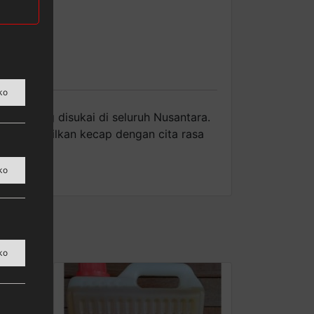
ko
tol yang disukai di seluruh Nusantara.
a menghasilkan kecap dengan cita rasa
Anda.
ko
ko