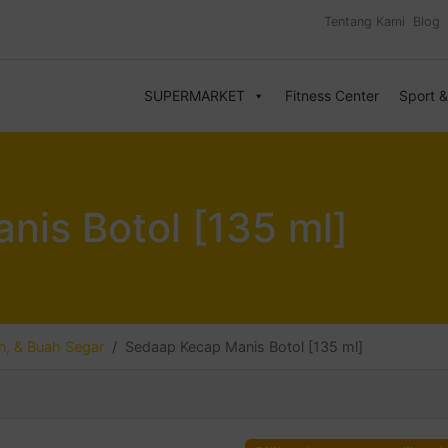
Tentang Kami
Blog
SUPERMARKET
Fitness Center
Sport 
is Botol [135 ml]
, & Buah Segar
Sedaap Kecap Manis Botol [135 ml]