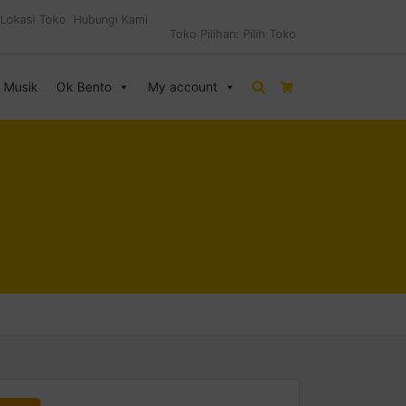
Lokasi Toko
Hubungi Kami
Toko Pilihan:
Pilih Toko
& Musik
Ok Bento
My account
Search
Cart