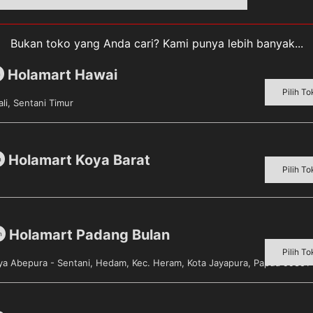
Bukan toko yang Anda cari? Kami punya lebih banyak...
Holamart Hawai
m
Pilih To
li, Sentani Timur
pakan salah satu varian kecap wingsfood dalam kemasan bo
diolah secara sempurna melalui pemurnian ganda, sehingg
zat, dan meresap dengan sempurna dalam seluruh masakan 
Holamart Koya Barat
m
Pilih To
Holamart Padang Bulan
m
Pilih To
aya Abepura - Sentani, Hedam, Kec. Heram, Kota Jayapura, Papua 99351
Sold out!