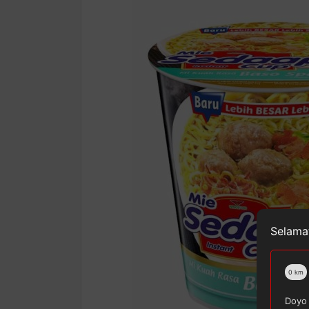
Selamat
0
km
Doyo 