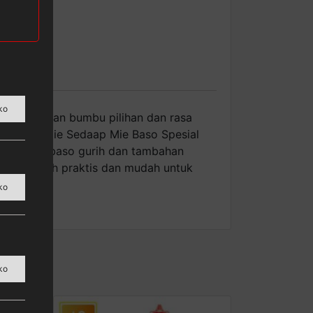
ko
iolah dengan bumbu pilihan dan rasa
ara ahli. Mie Sedaap Mie Baso Spesial
engan kuah baso gurih dan tambahan
atnya lebih praktis dan mudah untuk
ko
ko