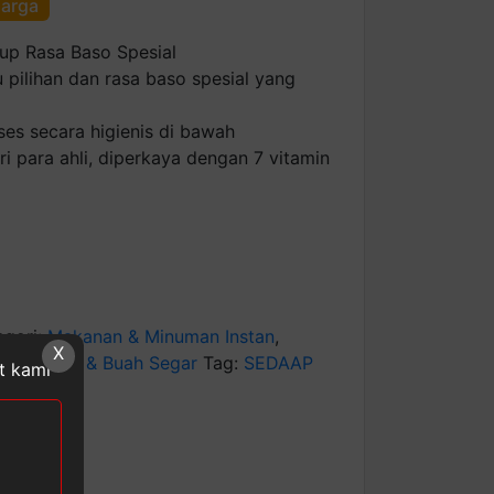
harga
up Rasa Baso Spesial
pilihan dan rasa baso spesial yang
ses secara higienis di bawah
i para ahli, diperkaya dengan 7 vitamin
egori:
Makanan & Minuman Instan
,
X
 Minuman, & Buah Segar
Tag:
SEDAAP
at kami