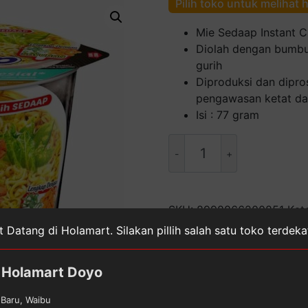
Pilih toko untuk melihat 
Mie Sedaap Instant C
Diolah dengan bumbu 
gurih
Diproduksi dan dipro
pengawasan ketat dar
Isi : 77 gram
Kuantitas
Sedaap
Mie
Baso
Spesial
SKU:
8998866200851
Kat
Cup
Makanan Instan
,
Makanan,
 Datang di Holamart. Silakan pillih salah satu toko terdek
[77
g]
Holamart Doyo
Baru, Waibu