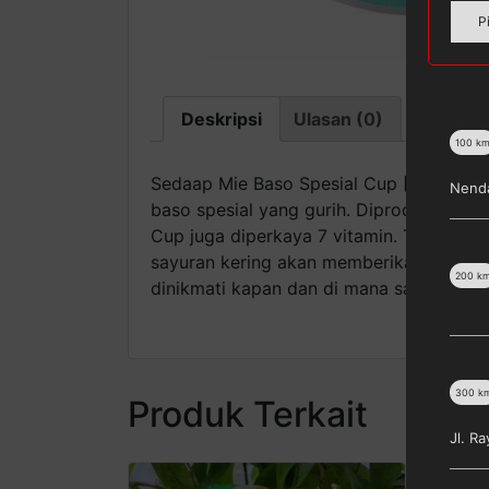
P
Deskripsi
Ulasan (0)
100
k
Sedaap Mie Baso Spesial Cup [77 g] mer
Nenda
baso spesial yang gurih. Diproduksi dan
Cup juga diperkaya 7 vitamin. Tekstur m
sayuran kering akan memberikan kenikma
200
k
dinikmati kapan dan di mana saja. Set te
300
k
Produk Terkait
Jl. R