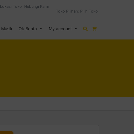
Lokasi Toko
Hubungi Kami
Toko Pilihan:
Pilih Toko
& Musik
Ok Bento
My account
Search
Cart