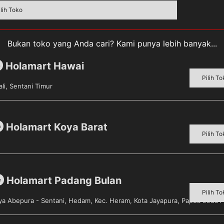
ilih Toko
Bukan toko yang Anda cari? Kami punya lebih banyak...
Holamart Hawai
m
Pilih To
upakan salah satu varian mie kuah dari Mie Sedaap yang d
li, Sentani Timur
 diproses secara higienis di bawah pengawasan ketat dari p
ienya yang lebih kenyal dan tidak cepat lunak, lengkap d
tan lebih di lidah Anda. Hadir dalam kemasan cup, membu
Holamart Koya Barat
m
rdiri dari 6 pcs Mie Sedaap Instant Cup Rasa Baso Spesial.
Pilih To
Holamart Padang Bulan
m
Pilih To
aya Abepura - Sentani, Hedam, Kec. Heram, Kota Jayapura, Papua 99351