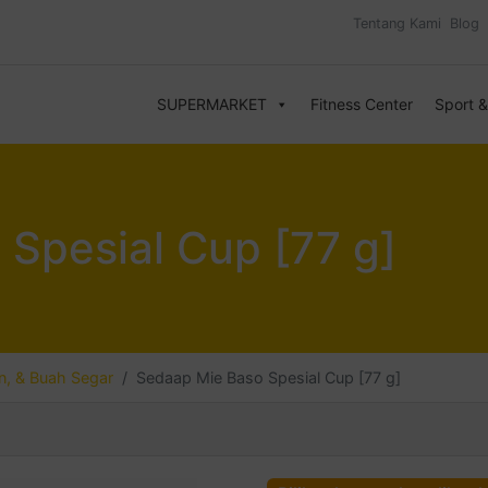
Tentang Kami
Blog
SUPERMARKET
Fitness Center
Sport 
Spesial Cup [77 g]
, & Buah Segar
Sedaap Mie Baso Spesial Cup [77 g]