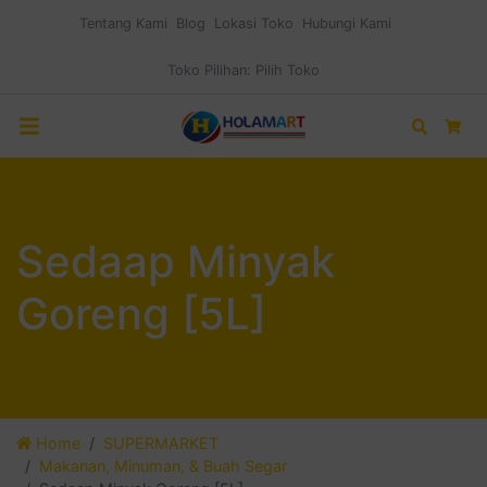
Tentang Kami
Blog
Lokasi Toko
Hubungi Kami
Toko Pilihan:
Pilih Toko
Search
Car
Sedaap Minyak
Goreng [5L]
Home
SUPERMARKET
Makanan, Minuman, & Buah Segar